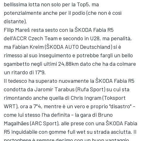
bellissima lotta non solo per la Top5, ma
potenzialmente anche per il podio (che non è così
distante).
Filip Mareš resta sesto con la ŠKODA Fabia R5
dell'ACCR Czech Team e secondo in U28, ma penalità,
ma Fabian Kreim (ŠKODA AUTO Deutschland) si è
rimesso al suo inseguimento e potrebbe fargli un bello
sgambetto negli ultimi 24,88km dato che ha da colmare
un ritardo di 17"9.
Il tedesco ha superato nuovamente la ŠKODA Fabia R5
condotta da Jaromír Tarabus (Rufa Sport) su cui sta
rimontando anche quella di Chris Ingram (Toksport
WRT), ora a 7"4, mentre è un vero e proprio "disastro" -
come lui stesso l'ha definita - la gara di Bruno
Magalhães (ARC Sport), alle prese con una ŠKODA Fabia
R5 inguidabile con gomme full wet su strada asciutta. Il
portoghese è sempre decimo con un buon vantaggio