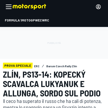
FORMULA 1
MOTOGP
WEC
WRC
PROVA SPECIALE
ERC
Barum Czech Rally Zlín
ZLÍN, PS13-14: KOPECKÝ
SCAVALCA LUKYANUK E
ALLUNGA, SORDO SUL PODIO
Il ceco ha superato il russo che ha cali di potenza,
mentre lo spagnolo passa un Gryazin intento a