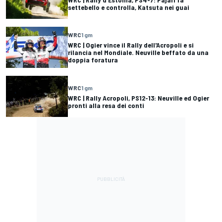
settebello e controlla, Katsuta nei guai
WRC
1 gm
WRC | Ogier vince il Rally dell'Acropoli e si
rilancia nel Mondiale. Neuville beffato da una
doppia foratura
WRC
1 gm
WRC | Rally Acropoli, PS12-13: Neuville ed Ogier
pronti alla resa dei conti