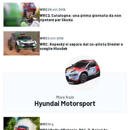
WRC
26 ott 2019
WRC2, Catalogna: una prima giornata da non
ripetere per Skoda
WRC
2 ott 2019
WRC: Kopecký si separa dal co-pilota Dresler e
sceglie Hloušek
More from
Hyundai Motorsport
WRC
19 g
WRC | Rally d'Estonia, PS4-7: Pajari fa