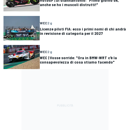
MotoGP | Di Giannantonio: "Primo giorno ok,
anche se ho i muscoli distrutti!"
WEC
2 g
Licenze piloti FIA: ecco i primi nomi di chi andrà
in revisione di categoria per il 2027
WEC
2 g
WEC | Vosse sorride: "Ora in BMW-WRT c'è la
consapevolezza di cosa stiamo facendo"