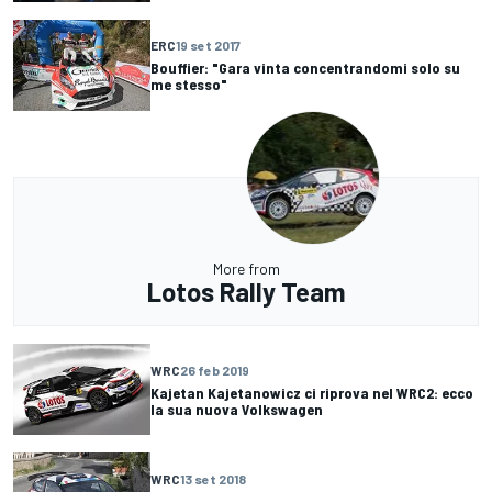
ERC
19 set 2017
Bouffier: "Gara vinta concentrandomi solo su
me stesso"
More from
Lotos Rally Team
WRC
26 feb 2019
Kajetan Kajetanowicz ci riprova nel WRC2: ecco
la sua nuova Volkswagen
WRC
13 set 2018