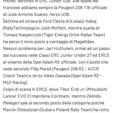
Michel, secondo in ERC Junior U28. Alle spalle del
francese abbiamo sempre la Peugeot 208 T16 ufficiale
di José Antonio Suárez, terzo U28.
Settima ed ottava le Ford Fiesta di Łukasz Habaj
(RallyTechnology) e Josh Moffett, mentre quella di
Tomasz Kasperczyk (Tiger Energy Drink Rallye Team)
ha perso il nono posto a vantaggio di Magalhães.
Nessun problema per Jari Huttunen, ormai ad un passo
dal successo nelle Classi ERC Junior Under 27 ed ERC3
al volante della Opel Adam R2 ufficiale, con il podio che
vede secondo Filip Mareš (Peugeot 208 R2 - ACCR
Czech Team) e terzo Aleks Zawada (Opel Adam R2 -
MSZ Racing).
Colpo di scena in ERC2, dove Tibor Érdi Jr. (Mitsubishi
Lancer EVO X) mantiene il primato, mentre Zelindo
Melegari sale al secondo posto della categoria poiché
Marcin Słobodzian (Subaru Poland Rally Team) ha rotto