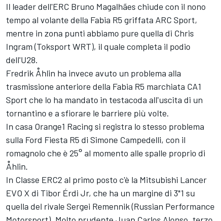
Il leader dell'ERC Bruno Magalhães chiude con il nono
tempo al volante della Fabia R5 griffata ARC Sport,
mentre in zona punti abbiamo pure quella di Chris
Ingram (Toksport WRT), il quale completa il podio
dell'U28.
Fredrik Åhlin ha invece avuto un problema alla
trasmissione anteriore della Fabia R5 marchiata CA1
Sport che lo ha mandato in testacoda all'uscita di un
tornantino e a sfiorare le barriere più volte.
In casa Orange1 Racing si registra lo stesso problema
sulla Ford Fiesta R5 di Simone Campedelli, con il
romagnolo che è 25° al momento alle spalle proprio di
Åhlin.
In Classe ERC2 al primo posto c'è la Mitsubishi Lancer
EVO X di Tibor Érdi Jr, che ha un margine di 3"1 su
quella del rivale Sergei Remennik (Russian Performance
Motorsport). Molto prudente Juan Carlos Alonso, terzo