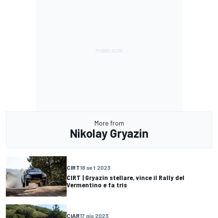
More from
Nikolay Gryazin
CIRT
18 set 2023
CIRT | Gryazin stellare, vince il Rally del
Vermentino e fa tris
CIAR
17 giu 2023