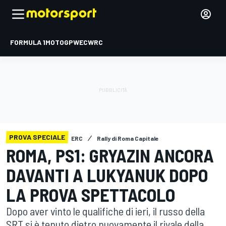
FORMULA 1
MOTOGP
WEC
WRC
PROVA SPECIALE
ERC
Rally di Roma Capitale
ROMA, PS1: GRYAZIN ANCORA
DAVANTI A LUKYANUK DOPO
LA PROVA SPETTACOLO
Dopo aver vinto le qualifiche di ieri, il russo della
SRT si è tenuto dietro nuovamente il rivale della