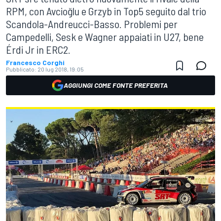
RPM, con Avcioğlu e Grzyb in Top5 seguito dal trio
Scandola-Andreucci-Basso. Problemi per
Campedelli, Sesk e Wagner appaiati in U27, bene
Érdi Jr in ERC2.
Francesco Corghi
Pubblicato:
20 lug 2018, 19:05
AGGIUNGI COME FONTE PREFERITA