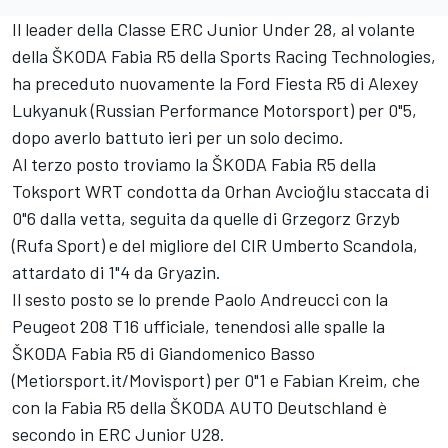
Il leader della Classe ERC Junior Under 28, al volante
della ŠKODA Fabia R5 della Sports Racing Technologies,
ha preceduto nuovamente la Ford Fiesta R5 di Alexey
Lukyanuk (Russian Performance Motorsport) per 0"5,
dopo averlo battuto ieri per un solo decimo.
Al terzo posto troviamo la ŠKODA Fabia R5 della
Toksport WRT condotta da Orhan Avcioğlu staccata di
0"6 dalla vetta, seguita da quelle di Grzegorz Grzyb
(Rufa Sport) e del migliore del CIR Umberto Scandola,
attardato di 1"4 da Gryazin.
Il sesto posto se lo prende Paolo Andreucci con la
Peugeot 208 T16 ufficiale, tenendosi alle spalle la
ŠKODA Fabia R5 di Giandomenico Basso
(Metiorsport.it/Movisport) per 0"1 e Fabian Kreim, che
con la Fabia R5 della ŠKODA AUTO Deutschland è
secondo in ERC Junior U28.