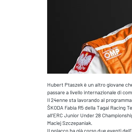
Hubert Ptaszek è un altro giovane ch
passare a livello internazionale di com
Il 24enne sta lavorando al programma 
ŠKODA Fabia R5 della Tagai Racing Tec
all’ERC Junior Under 28 Championship 
Maciej Szczepaniak.
MONOPOSTO
Il polacco ha già corso due eventi de