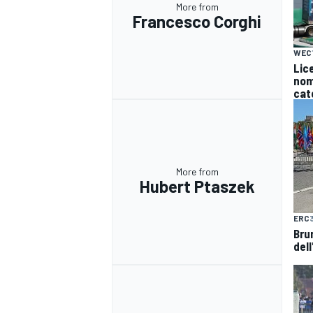
More from
Francesco Corghi
WEC
Lice
nomi
cat
More from
Hubert Ptaszek
ERC
Bru
dell
RALLY