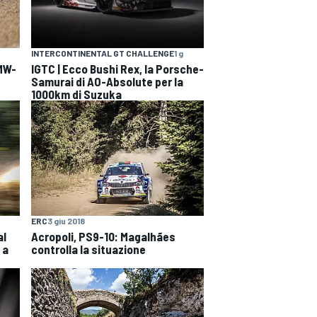
INTERCONTINENTAL GT CHALLENGE
1 g
BMW-
IGTC | Ecco Bushi Rex, la Porsche-
Samurai di AO-Absolute per la
1000km di Suzuka
ERC
3 giu 2018
al
Acropoli, PS9-10: Magalhães
 a
controlla la situazione