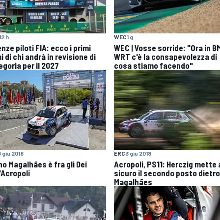
12 h
WEC
1 g
nze piloti FIA: ecco i primi
WEC | Vosse sorride: "Ora in 
 di chi andrà in revisione di
WRT c'è la consapevolezza di
egoria per il 2027
cosa stiamo facendo"
3 giu 2018
ERC
3 giu 2018
no Magalhães è fra gli Dei
Acropoli, PS11: Herczig mette 
'Acropoli
sicuro il secondo posto dietro
Magalhães