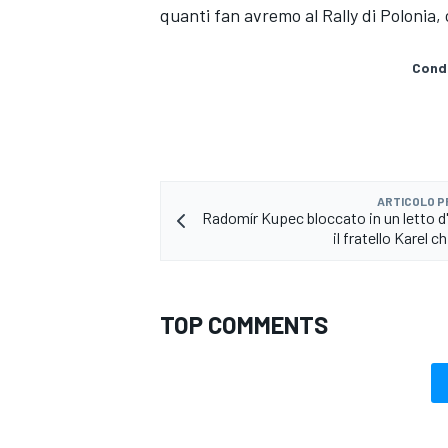
quanti fan avremo al Rally di Polonia, 
Condi
ARTICOLO 
Radomír Kupec bloccato in un letto d
il fratello Karel c
TOP COMMENTS
ENDURANCE/GT