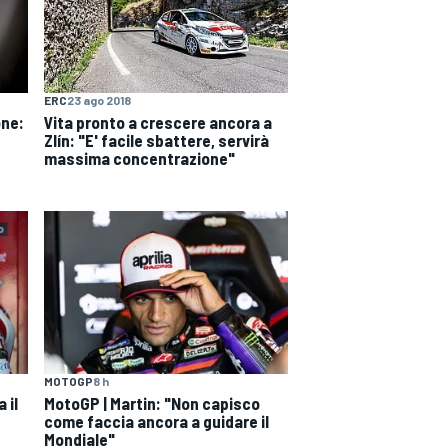
ERC
23 ago 2018
one:
Vita pronto a crescere ancora a
Zlín: "E' facile sbattere, servirà
massima concentrazione"
MOTOGP
8 h
 il
MotoGP | Martin: "Non capisco
come faccia ancora a guidare il
Mondiale"