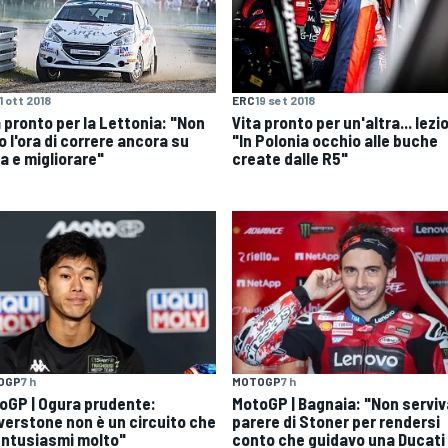
11 ott 2018
ERC
19 set 2018
a pronto per la Lettonia: "Non
Vita pronto per un'altra... lezi
 l'ora di correre ancora su
"In Polonia occhio alle buche
a e migliorare"
create dalle R5"
OGP
7 h
MOTOGP
7 h
oGP | Ogura prudente:
MotoGP | Bagnaia: "Non serviva
lverstone non è un circuito che
parere di Stoner per rendersi
entusiasmi molto"
conto che guidavo una Ducati