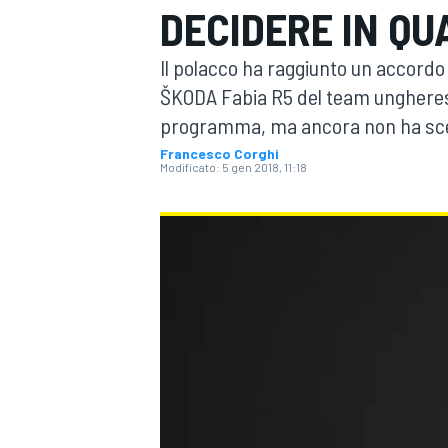
DECIDERE IN QU
MOTOGP
WEC
Il polacco ha raggiunto un accordo 
ŠKODA Fabia R5 del team ungherese 
programma, ma ancora non ha scel
Francesco Corghi
Modificato:
5 gen 2018, 11:18
WRC