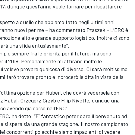
017, dunque quest’anno vuole tornare per riscattarsi e
spetto a quello che abbiamo fatto negli ultimi anni
 saranno nuovi per me – ha commentato Ptaszek – L’ERC è
romozione alto e grande supporto logistico. Inoltre ci sono
 sarà una sfida entusiasmante”.
p è sempre fra le priorità per il futuro, ma sono
r il 2018. Personalmente mi attirano molto le
i volevo provare qualcosa di diverso. Ci sarà moltissimo
mi farò trovare pronto e incrocerò le dita in vista della
’ottima opzione per Hubert che dovrà vedersela con
sz Habaj, Grzegorz Grzyb e Filip Nivette, dunque una
sco avendo già corso nell’ERC”.
ERC, ha detto: “E’ fantastico poter dare il benvenuto ad
he si spera sia una grande stagione. Il nostro campionato
dei concorrenti polacchi e siamo impazienti di vedere