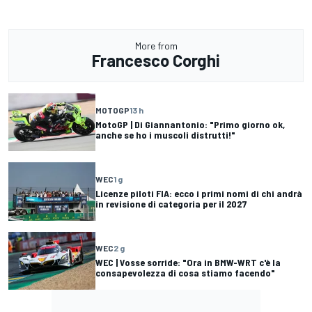
More from
Francesco Corghi
MOTOGP
13 h
MotoGP | Di Giannantonio: "Primo giorno ok,
anche se ho i muscoli distrutti!"
WEC
1 g
Licenze piloti FIA: ecco i primi nomi di chi andrà
in revisione di categoria per il 2027
WEC
2 g
WEC | Vosse sorride: "Ora in BMW-WRT c'è la
consapevolezza di cosa stiamo facendo"