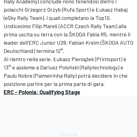
Rally Academy) conclude nono tenendosi dietro i
polacchi Grzegorz Grzyb (Rufa Sport) e Łukasz Habaj
(eSky Rally Team), i quali completano la Top10.
Undicesimo Filip Mareš (ACCR Czech Rally Team) alla
prima uscita su terra con la ŠKODA Fabia R5, mentre il
leader dell'ERC Junior U28, Fabian Kreim (ŠKODA AUTO
Deutschland) termina 12°.
Al rientro nella serie, Łukasz Pieniążek (Printsport) è
13° e assieme a Dariusz Poloński (Rallytechnology) e
Paulo Nobre (Palmeirinha Rally) potrà decidere in che
posizione partire per la prima parte di gara.
ERC - Polonia: Qualifying Stage