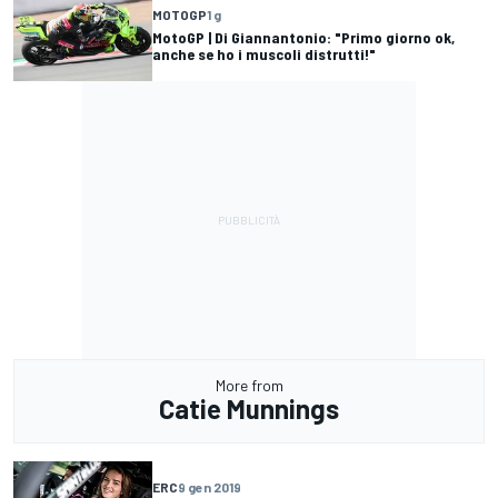
MOTOGP
1 g
MotoGP | Di Giannantonio: "Primo giorno ok,
anche se ho i muscoli distrutti!"
More from
Catie Munnings
ERC
9 gen 2019