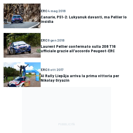
ERC
4 mag 2018
Canarie, PS1-2: Lukyanuk davanti, ma Pellier lo
insidia
ERC
8 gen 2018
Laurent Pellier confermato sulla 208 T16
ufficiale grazie all'accordo Peugeot-ERC
ERC
8 ott 2017
Al Rally Liepāja arriva la prima vittoria per
Nikolay Gryazin