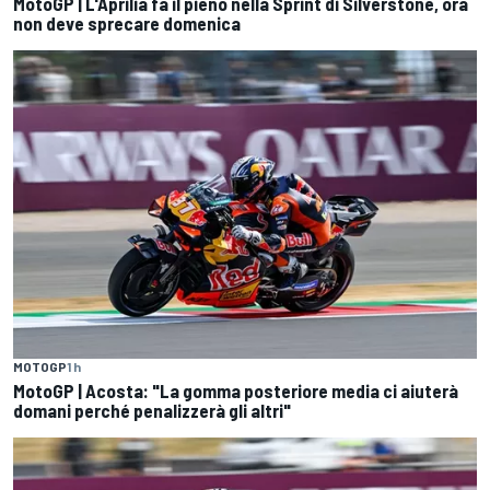
MotoGP | L'Aprilia fa il pieno nella Sprint di Silverstone, ora
non deve sprecare domenica
MOTOGP
1 h
MotoGP | Acosta: "La gomma posteriore media ci aiuterà
domani perché penalizzerà gli altri"