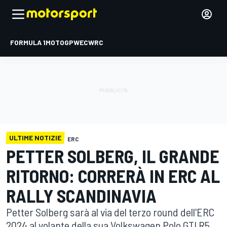
FORMULA 1
MOTOGP
WEC
WRC
ULTIME NOTIZIE
ERC
PETTER SOLBERG, IL GRANDE
RITORNO: CORRERÀ IN ERC AL
RALLY SCANDINAVIA
Petter Solberg sarà al via del terzo round dell'ERC
2024 al volante della sua Volkswagen Polo GTI R5.