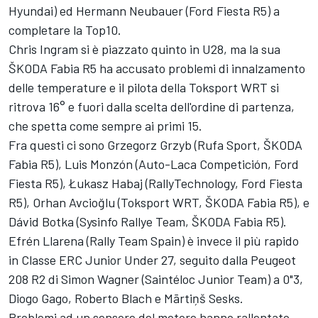
Hyundai) ed Hermann Neubauer (Ford Fiesta R5) a
completare la Top10.
Chris Ingram si è piazzato quinto in U28, ma la sua
ŠKODA Fabia R5 ha accusato problemi di innalzamento
delle temperature e il pilota della Toksport WRT si
ritrova 16° e fuori dalla scelta dell'ordine di partenza,
che spetta come sempre ai primi 15.
Fra questi ci sono Grzegorz Grzyb (Rufa Sport, ŠKODA
Fabia R5), Luis Monzón (Auto-Laca Competición, Ford
Fiesta R5), Łukasz Habaj (RallyTechnology, Ford Fiesta
R5), Orhan Avcioğlu (Toksport WRT, ŠKODA Fabia R5), e
Dávid Botka (Sysinfo Rallye Team, ŠKODA Fabia R5).
Efrén Llarena (Rally Team Spain) è invece il più rapido
in Classe ERC Junior Under 27, seguito dalla Peugeot
208 R2 di Simon Wagner (Saintéloc Junior Team) a 0"3,
Diogo Gago, Roberto Blach e Mārtiņš Sesks.
Problemi ad un sensore del motore hanno rallentato