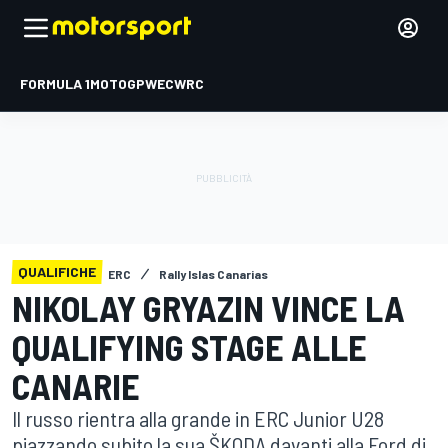
FORMULA 1
MOTOGP
WEC
WRC
QUALIFICHE
ERC
Rally Islas Canarias
NIKOLAY GRYAZIN VINCE LA
QUALIFYING STAGE ALLE
CANARIE
Il russo rientra alla grande in ERC Junior U28
piazzando subito la sua ŠKODA davanti alla Ford di