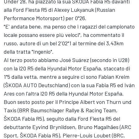
Under 28, ha piazzato la sua ŠKODA Fabia R5 davanti
alla Ford Fiesta R5 di Alexey Lukyanuk (Russian
Performance Motorsport) per 0"26.
"E' andata bene, ma penso che i ragazzi del campionato
locale possano essere più veloci", ha commentato il
russo, autore di un bel 2'02"1 al termine dei 3,43km
della tratta "Ingenio".
Al terzo posto abbiamo José Suárez (secondo in U28)
con la i20 R5 della Hyundai Motor España, staccato di
1"5 dalla vetta, mentre a seguire ci sono Fabian Kreim
(ŠKODA AUTO Deutschland) con la sua Fabia R5 ed Iván
Ares con l'altra i20 R5 della Hyundai Motor España.
Buon sesto posto per il Principe Albert von Thurn und
Taxis (BRR Baumschlager Rallye & Racing Team,
ŠKODA Fabia R5), seguito dalla Ford Fiesta R5 del
debuttante Eyvind Brynildsen, Bruno Magalhães (ARC
Sport, ŠKODA Fabia R5), Pierre-Louis Loubet (BRC,