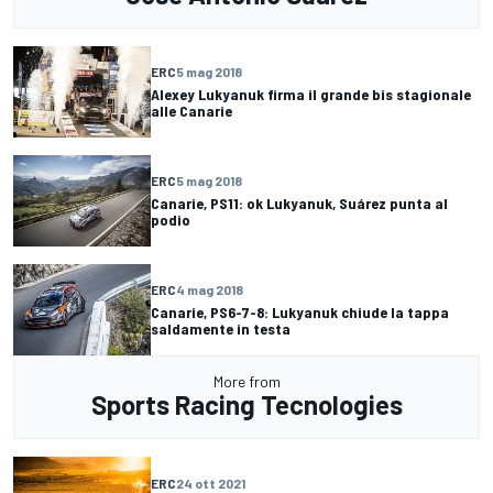
ERC
5 mag 2018
Alexey Lukyanuk firma il grande bis stagionale
alle Canarie
ERC
5 mag 2018
Canarie, PS11: ok Lukyanuk, Suárez punta al
podio
ERC
4 mag 2018
Canarie, PS6-7-8: Lukyanuk chiude la tappa
saldamente in testa
More from
Sports Racing Tecnologies
ERC
24 ott 2021