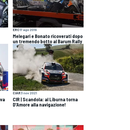
ERC
17 ago 2019
Melegari e Bonato ricoverati dopo
un tremendo botto al Barum Rally
CIAR
3 nov 2021
ova
CIR | Scandola: al Liburna torna
D'Amore alla navigazione!