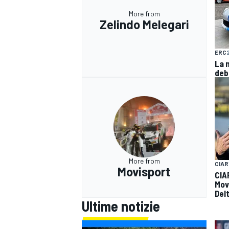
More from
Zelindo Melegari
ERC
La 
deb
More from
CIAR
Movisport
CIA
Mov
Del
RALLY
Ultime notizie