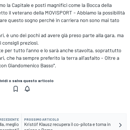
emo la Capitale e posti magnifici come la Bocca della
detto il veterano della MOVISPORT - Abbiamo la possibilità
izzare questo sogno perché in carriera non sono mai tato
i, è uno dei pochi ad avere già preso parte alla gara, ma
i consigli preziosi.
e per tutto l'anno e lo sarà anche stavolta, soprattutto
ri, che ha sempre preferito la terra all'asfalto - Oltre a
 con Giandomenico Basso".
vidi o salva questo articolo
PRECEDENTE
PROSSIMO ARTICOLO
la, meglio
Kristóf Klausz recupera il co-pilota e torna in
ncentrati"
azione a Roma