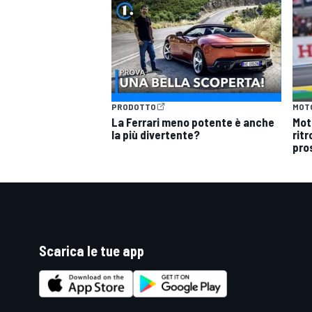
PRODOTTO
MOT
La Ferrari meno potente è anche
Mot
la più divertente?
ritr
pro
Scarica le tue app