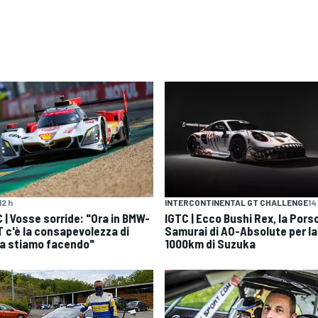
12 h
INTERCONTINENTAL GT CHALLENGE
14
 | Vosse sorride: "Ora in BMW-
IGTC | Ecco Bushi Rex, la Pors
 c'è la consapevolezza di
Samurai di AO-Absolute per la
a stiamo facendo"
1000km di Suzuka