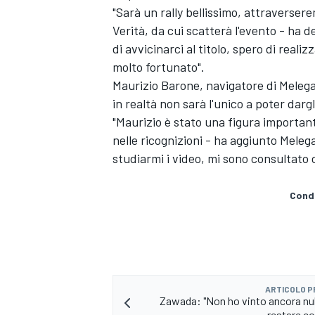
"Sarà un rally bellissimo, attraverser
Verità, da cui scatterà l'evento - ha 
di avvicinarci al titolo, spero di real
molto fortunato".
Maurizio Barone, navigatore di Melegar
in realtà non sarà l'unico a poter dargl
"Maurizio è stato una figura important
nelle ricognizioni - ha aggiunto Melega
studiarmi i video, mi sono consultato
Condi
ARTICOLO 
Zawada: "Non ho vinto ancora nul
restare co