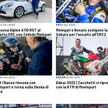
24 set 2020
ERC
8 apr 2020
nuova Alpine A110 RGT al
Melegari e Bonato scelgono la
utto ERC con Zelindo Melegari
Subaru per l'assalto all'ERC2
19 feb 2023
DAKAR
29 dic 2021
R | Basso rinnova con
Dakar 2022 | Zacchetti ci ripr
isport e torna sulla Skoda di
con la KTM di Movisport
ta