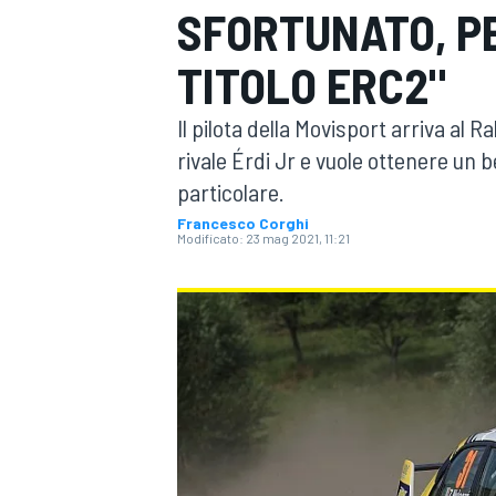
SFORTUNATO, P
MOTOGP
WEC
TITOLO ERC2"
Il pilota della Movisport arriva al 
rivale Érdi Jr e vuole ottenere un b
particolare.
Francesco Corghi
Modificato:
23 mag 2021, 11:21
WRC