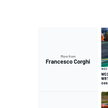
More from
Francesco Corghi
WEC
WEC
WRT
cos
MONOMARCA