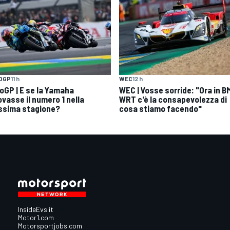
OGP
11 h
WEC
12 h
oGP | E se la Yamaha
WEC | Vosse sorride: "Ora in 
ovasse il numero 1 nella
WRT c'è la consapevolezza di
ssima stagione?
cosa stiamo facendo"
InsideEvs.it
Motor1.com
Motorsportjobs.com