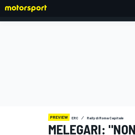
FORMULA 1
PREVIEW
ERC
Rally di Roma Capitale
MELEGARI: "NO