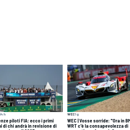
14 h
WEC
1 g
nze piloti FIA: ecco i primi
WEC | Vosse sorride: "Ora in 
 di chi andrà in revisione di
WRT c'è la consapevolezza di