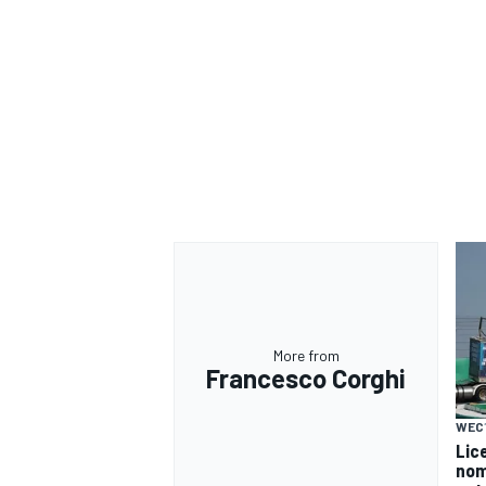
More from
Francesco Corghi
MONOMARCA
WEC
Lice
nomi