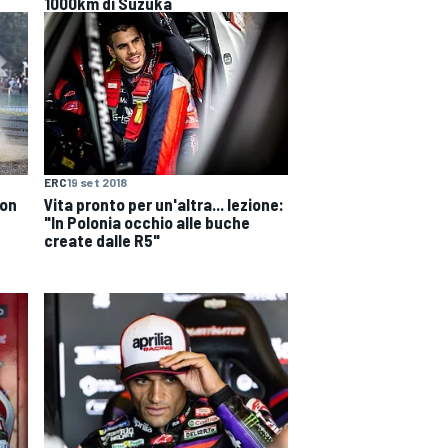
1000km di Suzuka
ERC
19 set 2018
Non
Vita pronto per un'altra... lezione:
u
"In Polonia occhio alle buche
create dalle R5"