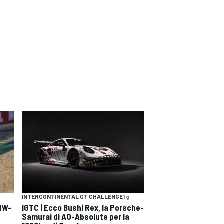
INTERCONTINENTAL GT CHALLENGE
1 g
BMW-
IGTC | Ecco Bushi Rex, la Porsche-
Samurai di AO-Absolute per la