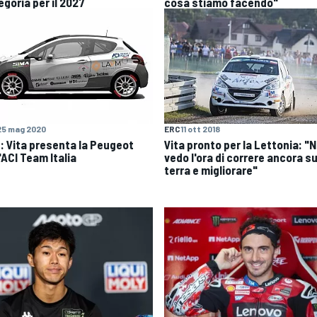
egoria per il 2027
cosa stiamo facendo"
25 mag 2020
ERC
11 ott 2018
: Vita presenta la Peugeot
Vita pronto per la Lettonia: "
'ACI Team Italia
vedo l'ora di correre ancora s
terra e migliorare"