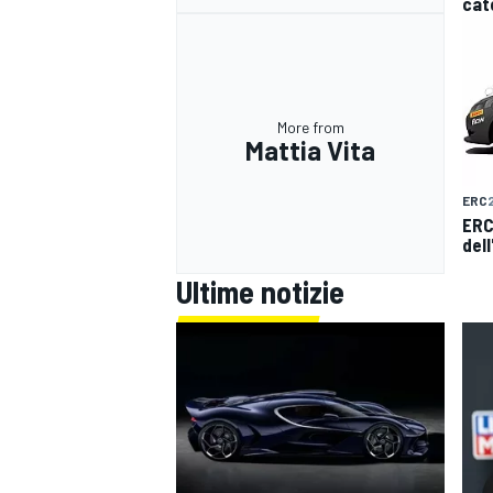
cat
More from
Mattia Vita
ERC
ERC
dell
Ultime notizie
RALLY