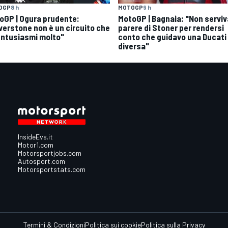
OGP
8 h
MOTOGP
9 h
oGP | Ogura prudente:
MotoGP | Bagnaia: "Non serviva
lverstone non è un circuito che
parere di Stoner per rendersi
entusiasmi molto"
conto che guidavo una Ducati
diversa"
InsideEvs.it
Motor1.com
Motorsportjobs.com
Autosport.com
Motorsportstats.com
Termini & Condizioni
Politica sui cookie
Politica sulla Privacy