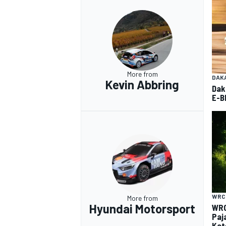
More from
DAK
Kevin Abbring
Dak
E-Bl
RALLY
WRC
More from
Hyundai Motorsport
WRC
Paja
Kat