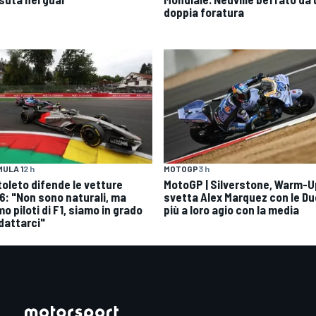
doppia foratura
ULA 1
2 h
MOTOGP
3 h
toleto difende le vetture
MotoGP | Silverstone, Warm-U
6: "Non sono naturali, ma
svetta Alex Marquez con le Du
o piloti di F1, siamo in grado
più a loro agio con la media
adattarci"