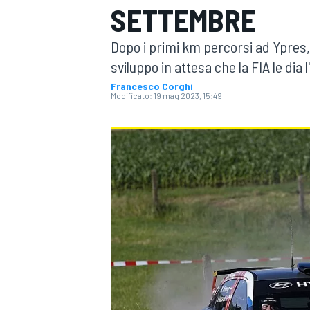
SETTEMBRE
MOTOGP
WEC
Dopo i primi km percorsi ad Ypres, 
sviluppo in attesa che la FIA le dia 
Francesco Corghi
Modificato:
19 mag 2023, 15:49
WRC