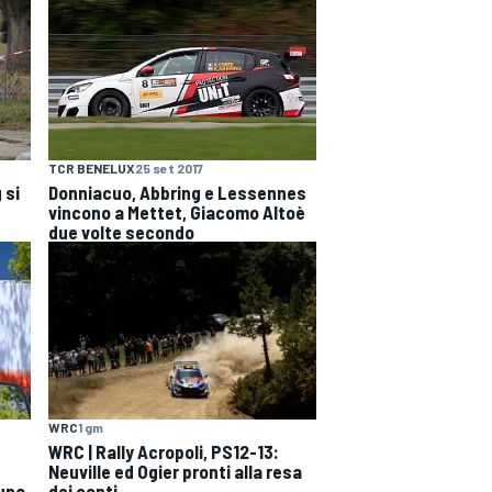
TCR BENELUX
25 set 2017
 si
Donniacuo, Abbring e Lessennes
vincono a Mettet, Giacomo Altoè
due volte secondo
WRC
1 gm
WRC | Rally Acropoli, PS12-13:
Neuville ed Ogier pronti alla resa
 una
dei conti