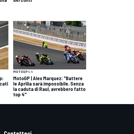
MOTOGP
4 h
p:
MotoGP | Alex Marquez: "Battere
cati
le Aprilia sarà impossibile. Senza
la caduta di Raul, avrebbero fatto
top 4"
Contattaci