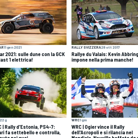
AR
11 gen 2021
RALLY SVIZZERA
28 ott 2017
ar 2021: sulle dune con la GCK
Rallye du Valais: Kevin Abbring
ast 1 elettrica!
impone nella prima manche!
22 g
WRC
1 gm
 | Rally d'Estonia, PS4-7:
WRC | Ogier vince il Rally
ri fa settebello e controlla,
dell'Acropoli e si rilancia nel
suta nei guai
Mondiale. Neuville beffato da