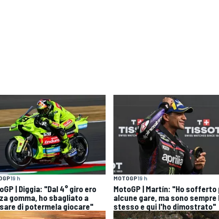
OGP
19 h
MOTOGP
19 h
GP | Diggia: "Dal 4° giro ero
MotoGP | Martín: "Ho sofferto
za gomma, ho sbagliato a
alcune gare, ma sono sempre 
sare di potermela giocare"
stesso e qui l'ho dimostrato"