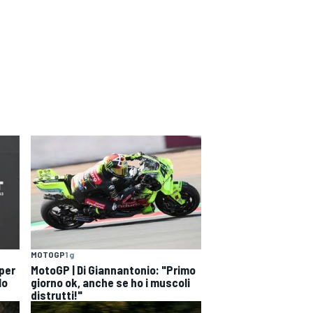
MOTOGP
1 g
 per
MotoGP | Di Giannantonio: "Primo
lo
giorno ok, anche se ho i muscoli
distrutti!"