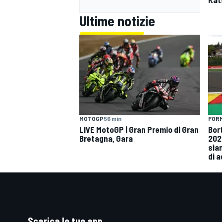
Ultime notizie
MOTOGP
56 min
FORM
LIVE MotoGP | Gran Premio di Gran
Bor
Bretagna, Gara
202
siam
di 
Scarica le tue app