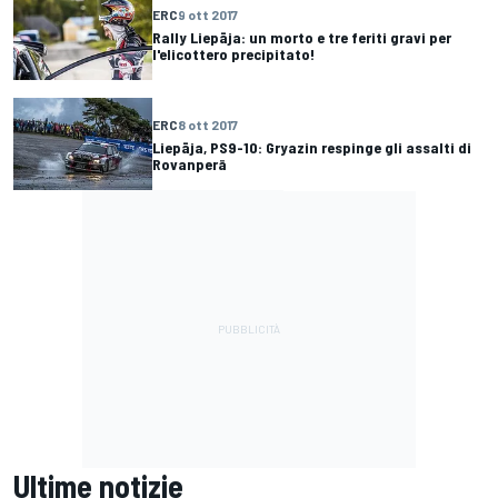
ERC
9 ott 2017
Rally Liepāja: un morto e tre feriti gravi per
l'elicottero precipitato!
ERC
8 ott 2017
Liepāja, PS9-10: Gryazin respinge gli assalti di
Rovanperä
Ultime notizie