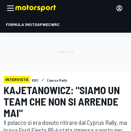
FORMULA 1
MOTOGP
WEC
WRC
INTERVISTA
ERC
Cyprus Rally
KAJETANOWICZ: "SIAMO UN
TEAM CHE NON SI ARRENDE
MAI"
Il polacco si era dovuto ritirare dal Cyprus Rally, ma
la sua Ford Fiesta R5 è stata rimessa a posto per