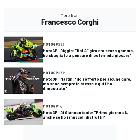
More from
Francesco Corghi
MOTOGP
22 h
MotoGP | Diggia: "Dal 4° giro ero senza gomma,
ho sbagliato a pensare di potermela giocare"
MOTOGP
23 h
MotoGP | Martín: "Ho sofferto per alcune gare,
ma sono sempre lo stesso e qui l'ho
dimostrato"
MOTOGP
1 g
MotoGP | Di Giannantonio: "Primo giorno ok,
anche se ho i muscoli distrutti!"