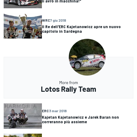
li avrò in macchina!"
WRC
7 giu 2018
Il Re dell'ERC Kajetanowicz apre un nuovo
capitolo in Sardegna
More from
Lotos Rally Team
ERC
3 mar 2018
Kajetan Kajetanowicz e Jarek Baran non
correranno più assieme