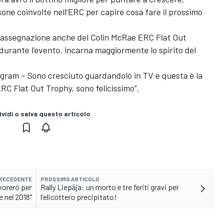
one coinvolte nell’ERC per capire cosa fare il prossimo
n l'assegnazione anche del Colin McRae ERC Flat Out
, durante l'evento, incarna maggiormente lo spirito del
Ingram – Sono cresciuto guardandolo in TV e questa è la
ERC Flat Out Trophy, sono felicissimo”.
vidi o salva questo articolo
PRECEDENTE
PROSSIMO ARTICOLO
vorerò per
Rally Liepāja: un morto e tre feriti gravi per
e nel 2018"
l'elicottero precipitato!