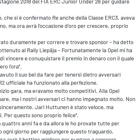
a stagione 2018 del FIA ERC Junior Under 28 per guidare
am, che si è confermato Re anche della Classe ERC3, aveva
anno, ma ora avrà l’occasione d’oro per crescere, proprio
rato duramente per correre e trovare sponsor - ha detto
ottenuto al Rally Liepāja - Fortunatamente la Opel mi ha
i vincere e conuquistare il premio in denaro con il quale
ro l'ora".
avuto il suo bel da fare per tenersi dietro avversari
2 ufficiale ha funzionato alla perfezione.
inizio gara, ma eravamo molto competitivi. Alla Opel
e, ma i nostri avversari ci hanno impegnato molto. Non
, sinceramente. Jari Huttunen è stato veloce, ma
i. Per questo sono proprio felice".
 quattro anni fa e da allora le ho provate tutte per
imo ogni giorno per raggiungere questo traguardo,
ra avrò il bottino migliore per puntare a crescere,