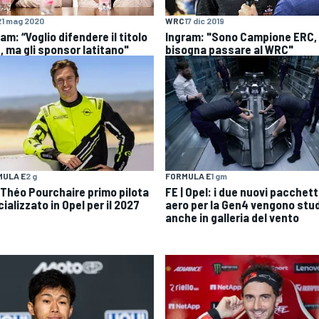
21 mag 2020
WRC
17 dic 2019
am: “Voglio difendere il titolo
Ingram: "Sono Campione ERC,
, ma gli sponsor latitano"
bisogna passare al WRC"
MULA E
2 g
FORMULA E
1 gm
| Théo Pourchaire primo pilota
FE | Opel: i due nuovi pacchett
cializzato in Opel per il 2027
aero per la Gen4 vengono stud
anche in galleria del vento