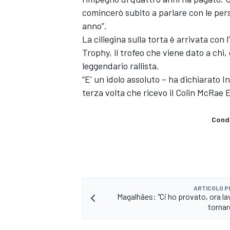
comincerò subito a parlare con le pers
anno”.
La ciliegina sulla torta è arrivata co
Trophy, il trofeo che viene dato a chi
leggendario rallista.
“E’ un idolo assoluto – ha dichiarato 
terza volta che ricevo il Colin McRae 
Condi
ENDURANCE/GT
ARTICOLO 
Magalhães: "Ci ho provato, ora la
tornar