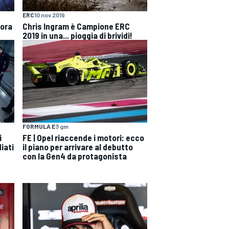
ERC
10 nov 2019
 ora
Chris Ingram è Campione ERC
2019 in una... pioggia di brividi!
FORMULA E
3 gm
i
FE | Opel riaccende i motori: ecco
iati
il piano per arrivare al debutto
con la Gen4 da protagonista