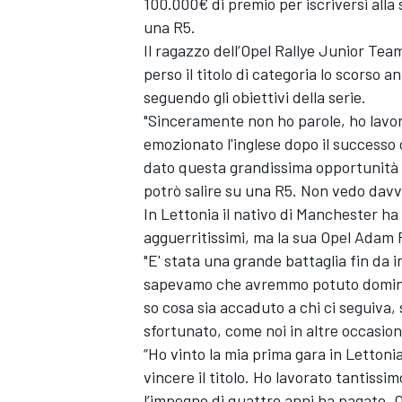
100.000€ di premio per iscriversi all
una R5.
Il ragazzo dell’Opel Rallye Junior Te
perso il titolo di categoria lo scorso 
seguendo gli obiettivi della serie.
"Sinceramente non ho parole, ho lavo
emozionato l'inglese dopo il successo 
dato questa grandissima opportunità d
potrò salire su una R5. Non vedo davve
In Lettonia il nativo di Manchester ha 
agguerritissimi, ma la sua Opel Adam R
"E' stata una grande battaglia fin da 
sapevamo che avremmo potuto dominar
so cosa sia accaduto a chi ci seguiva
sfortunato, come noi in altre occasion
“Ho vinto la mia prima gara in Lettonia
vincere il titolo. Ho lavorato tantiss
l’impegno di quattro anni ha pagato. O