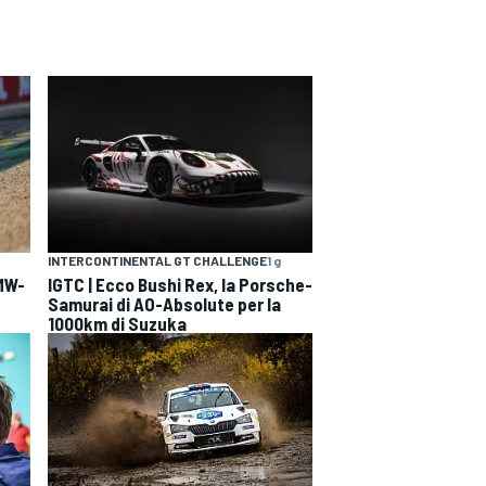
INTERCONTINENTAL GT CHALLENGE
1 g
BMW-
IGTC | Ecco Bushi Rex, la Porsche-
Samurai di AO-Absolute per la
1000km di Suzuka