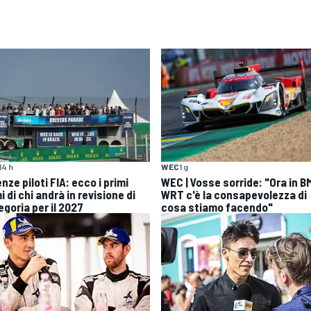
14 h
WEC
1 g
nze piloti FIA: ecco i primi
WEC | Vosse sorride: "Ora in 
 di chi andrà in revisione di
WRT c'è la consapevolezza di
egoria per il 2027
cosa stiamo facendo"