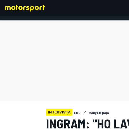
FORMULA 1
INTERVISTA
ERC
Rally Liepāja
INGRAM: "HO L