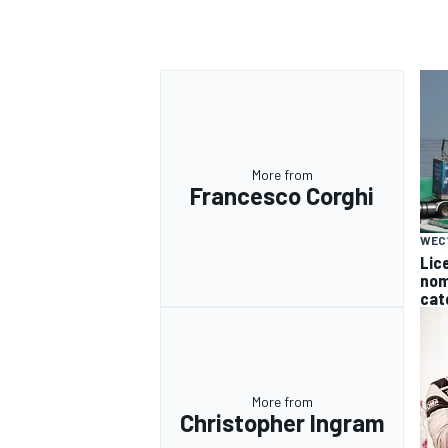
More from
Francesco Corghi
WEC
Lice
nomi
cat
RALLY
More from
Christopher Ingram