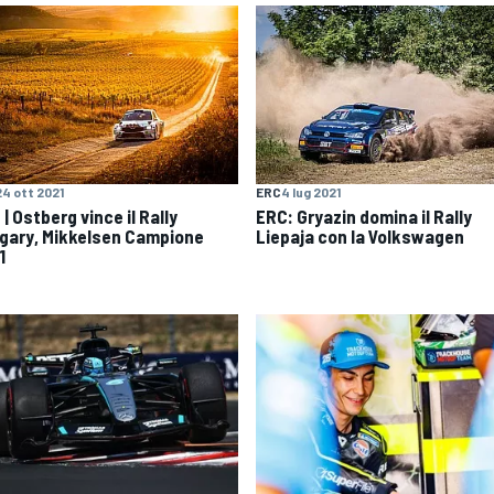
24 ott 2021
ERC
4 lug 2021
| Ostberg vince il Rally
ERC: Gryazin domina il Rally
gary, Mikkelsen Campione
Liepaja con la Volkswagen
1