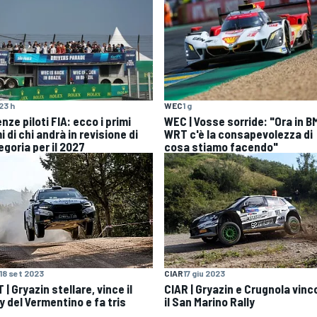
23 h
WEC
1 g
nze piloti FIA: ecco i primi
WEC | Vosse sorride: "Ora in 
 di chi andrà in revisione di
WRT c'è la consapevolezza di
egoria per il 2027
cosa stiamo facendo"
18 set 2023
CIAR
17 giu 2023
 | Gryazin stellare, vince il
CIAR | Gryazin e Crugnola vin
y del Vermentino e fa tris
il San Marino Rally