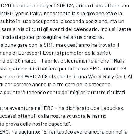
ERC 2016 con una Peugeot 208 R2, prima di debuttare con
istiki Cyprus Rally; nonostante la sua giovane età e la
o subito in luce occupando la seconda posizione, ma un
sarà al via di tutti gli eventi del calendario, inclusi i sette
 modo da poter proseguire nella sua crescita.
alcune gare con la SRT, ma quest'anno ha trovato il
mano di Eurosport Events (promoter della serie).
nd del 30 marzo - 1 aprile, e sicuramente anche il Rally
azin, anche lui si batterà per la Classe ERC Junior U28
a gara del WRC 2018 al volante di una World Rally Car). Al
i per correre anche le altre gare della categoria
 la spunterà tenendo conto dei migliori quattro risultati
nostra avventura nell'ERC - ha dichiarato Joe Labuckas,
uccessi ottenuti dalla nostra squadra le hanno
do prova delle nostre capacità".
ERC, ha aggiunto: "E' fantastico avere ancora con noi la