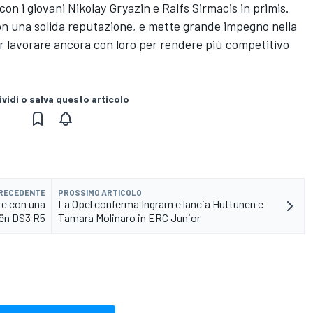
 con i giovani Nikolay Gryazin e Ralfs Sirmacis in primis.
on una solida reputazione, e mette grande impegno nella
ter lavorare ancora con loro per rendere più competitivo
vidi o salva questo articolo
PRECEDENTE
PROSSIMO ARTICOLO
re con una
La Opel conferma Ingram e lancia Huttunen e
oën DS3 R5
Tamara Molinaro in ERC Junior