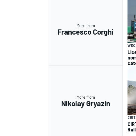
More from
Francesco Corghi
WEC
Lice
nomi
cat
More from
Nikolay Gryazin
CIRT
RALLY
CIRT
Rall