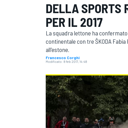
DELLA SPORTS 
MOTOGP
WEC
PER IL 2017
La squadra lettone ha confermato la
continentale con tre ŠKODA Fabia R5
all'estone.
Francesco Corghi
Modificato:
8 feb 2017, 14:48
WRC