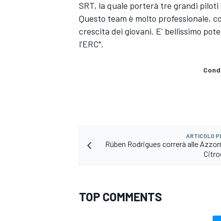
SRT, la quale porterà tre grandi piloti
Questo team è molto professionale, c
crescita dei giovani. E' bellissimo po
l'ERC".
Condi
ARTICOLO 
Rúben Rodrigues correrà alle Azzor
Citr
ENDURANCE/GT
TOP COMMENTS