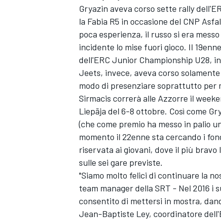
Gryazin aveva corso sette rally dell'
la Fabia R5 in occasione del CNP Asfal
poca esperienza, il russo si era mess
incidente lo mise fuori gioco. Il 19enne 
dell'ERC Junior Championship U28, in
Jeets, invece, aveva corso solamente 
modo di presenziare soprattutto per 
Sirmacis correrà alle Azzorre il weeke
Liepāja del 6-8 ottobre. Così come Gry
(che come premio ha messo in palio un
momento il 22enne sta cercando i fond
riservata ai giovani, dove il più bravo
sulle sei gare previste.
"Siamo molto felici di continuare la 
team manager della SRT - Nel 2016 i s
consentito di mettersi in mostra, dan
Jean-Baptiste Ley, coordinatore dell'