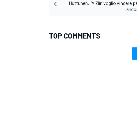
Huttunen: "A Zlín voglio vincere p
ancor
TOP COMMENTS
ENDURANCE/GT