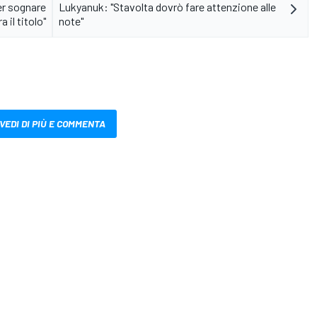
er sognare
Lukyanuk: "Stavolta dovrò fare attenzione alle
a il titolo"
note"
VEDI DI PIÙ E COMMENTA