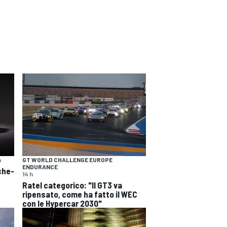
h
GT WORLD CHALLENGE EUROPE
ENDURANCE
che-
14 h
Ratel categorico: "Il GT3 va
ripensato, come ha fatto il WEC
con le Hypercar 2030"