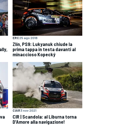
ERC
25 ago 2018
Zlín, PS9: Lukyanuk chiude la
lly,
prima tappa in testa davanti al
minaccioso Kopecký
CIAR
3 nov 2021
ova
CIR | Scandola: al Liburna torna
D'Amore alla navigazione!