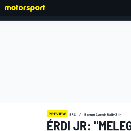
FORMULA 1
PREVIEW
ERC
Barum Czech Rally Zlín
ÉRDI JR: "MELE