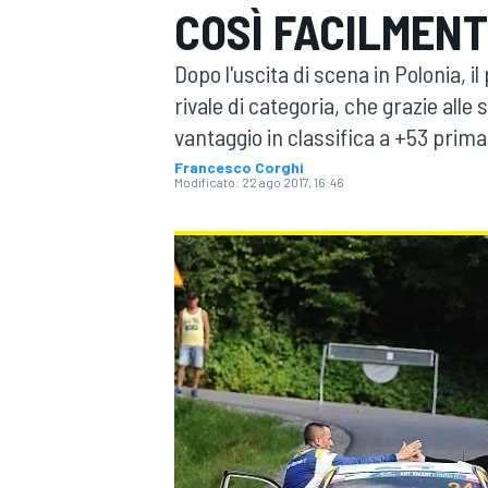
COSÌ FACILMENT
MOTOGP
WEC
Dopo l'uscita di scena in Polonia, i
rivale di categoria, che grazie alle 
vantaggio in classifica a +53 prima
Francesco Corghi
Modificato:
22 ago 2017, 16:46
WRC