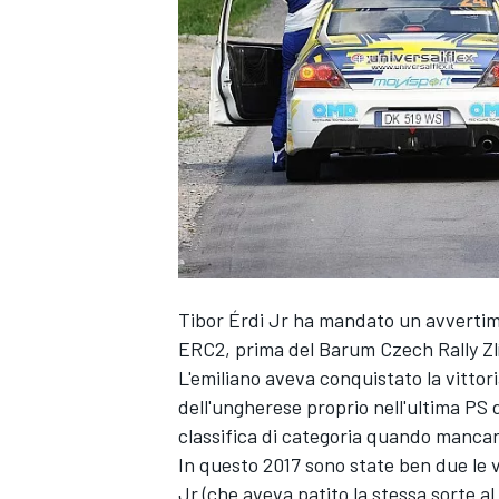
Tibor Érdi Jr ha mandato un avvertime
ERC2, prima del Barum Czech Rally Zl
L'emiliano aveva conquistato la vittor
dell'ungherese proprio nell'ultima PS d
classifica di categoria quando mancano
In questo 2017 sono state ben due le v
MONOPOSTO
Jr (che aveva patito la stessa sorte a