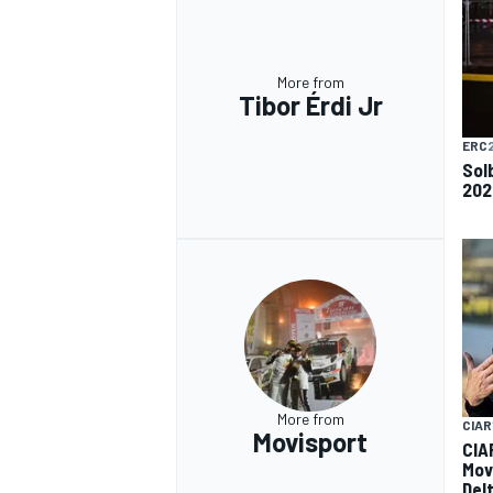
More from
Tibor Érdi Jr
ERC
Sol
202
More from
CIAR
RALLY
Movisport
CIA
Mov
Del