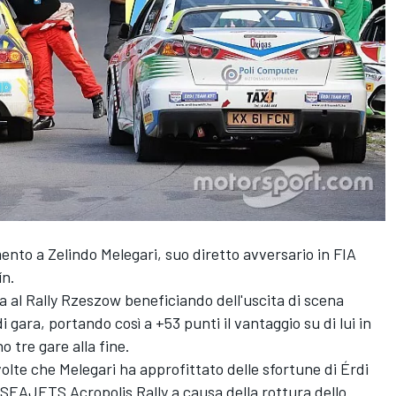
nto a Zelindo Melegari, suo diretto avversario in FIA
ín.
ia al Rally Rzeszow beneficiando dell'uscita di scena
i gara, portando così a +53 punti il vantaggio su di lui in
 tre gare alla fine.
olte che Melegari ha approfittato delle sfortune di Érdi
l SEAJETS Acropolis Rally a causa della rottura dello