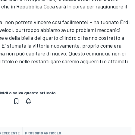
re che in Repubblica Ceca sarà in corsa per raggiungere il
a: non potrete vincere così facilmente! - ha tuonato Érdi
ù veloci, purtroppo abbiamo avuto problemi meccanici
e e della biella del quarto cilindro ci hanno costretto a
e. E' sfumata la vittoria nuovamente, proprio come era
, ma non può capitare di nuovo. Questo comunque non ci
il titolo e nelle restanti gare saremo agguerriti e affamati
vidi o salva questo articolo
PRECEDENTE
PROSSIMO ARTICOLO