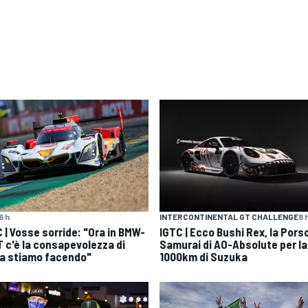
6 h
INTERCONTINENTAL GT CHALLENGE
8 
 | Vosse sorride: "Ora in BMW-
IGTC | Ecco Bushi Rex, la Pors
 c'è la consapevolezza di
Samurai di AO-Absolute per la
a stiamo facendo"
1000km di Suzuka