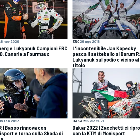
28 nov 2020
ERC
26 ago 2018
berg e Lukyanuk Campioni ERC
L'incontenibile Jan Kopecký
0. Canarie a Fourmaux
pesca il settebello al Barum Ra
Lukyanuk sul podio e vicino al
titolo
19 feb 2023
DAKAR
29 dic 2021
R | Basso rinnova con
Dakar 2022 | Zacchetti ci ripr
isport e torna sulla Skoda di
con la KTM di Movisport
ta