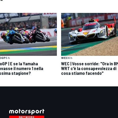
OGP
5 h
WEC
6 h
oGP | E se la Yamaha
WEC | Vosse sorride: "Ora in 
ovasse il numero 1 nella
WRT c'è la consapevolezza di
ssima stagione?
cosa stiamo facendo"