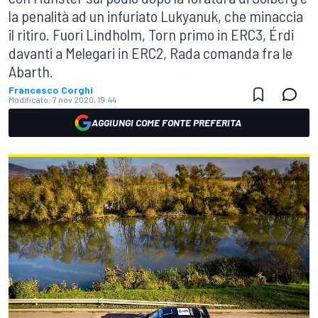
la penalità ad un infuriato Lukyanuk, che minaccia
il ritiro. Fuori Lindholm, Torn primo in ERC3, Érdi
davanti a Melegari in ERC2, Rada comanda fra le
Abarth.
Francesco Corghi
Modificato:
7 nov 2020, 19:44
AGGIUNGI COME FONTE PREFERITA