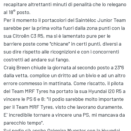
recapitare altrettanti minuti di penalità che lo relegano
al 18° posto.
Per il momento il portacolori del Saintéloc Junior Team
sarebbe per la prima volta fuori dalla zona punti con la
sua Citroën C3 R5, ma si è lamentato pure per le
barriere poste come "chicane" in certi punti, diversi a
suo dire rispetto alle ricognizioni e con i concorrenti
costretti ad andare sul fango.
Craig Breen chiude la giornata al secondo posto a 23"6
dalla vetta, complice un dritto ad un bivio e ad un altro
errore commesso in mattinata. Come riscatto, il pilota
del Team MRF Tyres ha portato la sua Hyundai i20 R5 a
vincere le PS 6 e 8: "Il podio sarebbe molto importante
per il Team MRF Tyres, visto che lavorano duramente.
E' incredibile tornare a vincere una PS, mi mancava da
parecchio tempo".
Sul podio c'è anche Grégoire Munster con la Hyundai