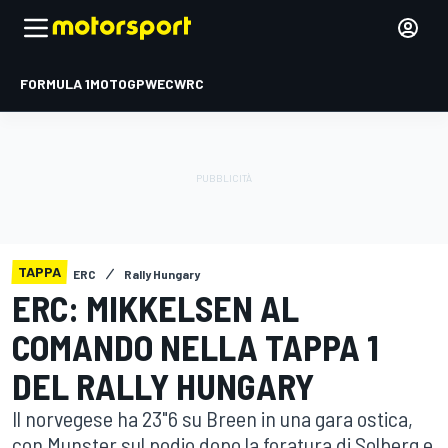
FORMULA 1
MOTOGP
WEC
WRC
TAPPA
ERC
Rally Hungary
ERC: MIKKELSEN AL
COMANDO NELLA TAPPA 1
DEL RALLY HUNGARY
Il norvegese ha 23"6 su Breen in una gara ostica,
con Munster sul podio dopo la foratura di Solberg e