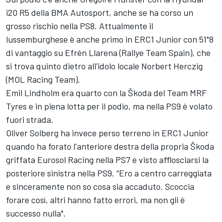
i20 R5 della BMA Autosport, anche se ha corso un
grosso rischio nella PS8. Attualmente il
lussemburghese è anche primo in ERC1 Junior con 51"8
di vantaggio su Efrén Llarena (Rallye Team Spain), che
si trova quinto dietro all'idolo locale Norbert Herczig
(MOL Racing Team).
Emil Lindholm era quarto con la Škoda del Team MRF
Tyres e in piena lotta per il podio, ma nella PS9 è volato
fuori strada.
Oliver Solberg ha invece perso terreno in ERC1 Junior
quando ha forato l'anteriore destra della propria Škoda
griffata Eurosol Racing nella PS7 e visto afflosciarsi la
posteriore sinistra nella PS9. “Ero a centro carreggiata
e sinceramente non so cosa sia accaduto. Scoccia
forare così, altri hanno fatto errori, ma non gli è
successo nulla".