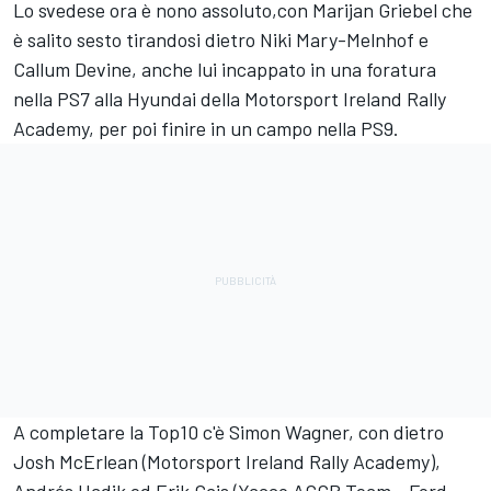
Lo svedese ora è nono assoluto,con Marijan Griebel che
è salito sesto tirandosi dietro Niki Mary-Melnhof e
Callum Devine, anche lui incappato in una foratura
nella PS7 alla Hyundai della Motorsport Ireland Rally
Academy, per poi finire in un campo nella PS9.
A completare la Top10 c'è Simon Wagner, con dietro
Josh McErlean (Motorsport Ireland Rally Academy),
András Hadik ed Erik Cais (Yacco ACCR Team - Ford