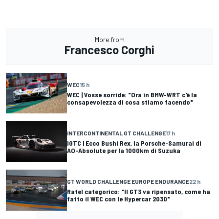
More from
Francesco Corghi
WEC
15 h
WEC | Vosse sorride: "Ora in BMW-WRT c'è la
consapevolezza di cosa stiamo facendo"
INTERCONTINENTAL GT CHALLENGE
17 h
IGTC | Ecco Bushi Rex, la Porsche-Samurai di
AO-Absolute per la 1000km di Suzuka
GT WORLD CHALLENGE EUROPE ENDURANCE
22 h
Ratel categorico: "Il GT3 va ripensato, come ha
fatto il WEC con le Hypercar 2030"