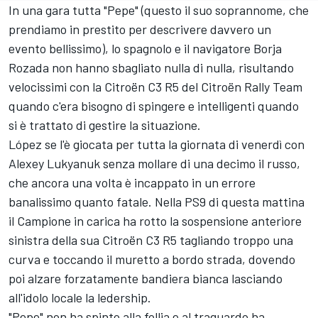
In una gara tutta "Pepe" (questo il suo soprannome, che
prendiamo in prestito per descrivere davvero un
evento bellissimo), lo spagnolo e il navigatore Borja
Rozada non hanno sbagliato nulla di nulla, risultando
velocissimi con la Citroën C3 R5 del Citroën Rally Team
quando c'era bisogno di spingere e intelligenti quando
si è trattato di gestire la situazione.
López se l'è giocata per tutta la giornata di venerdì con
Alexey Lukyanuk senza mollare di una decimo il russo,
che ancora una volta è incappato in un errore
banalissimo quanto fatale. Nella PS9 di questa mattina
il Campione in carica ha rotto la sospensione anteriore
sinistra della sua Citroën C3 R5 tagliando troppo una
curva e toccando il muretto a bordo strada, dovendo
poi alzare forzatamente bandiera bianca lasciando
all'idolo locale la ledership.
"Pepe" non ha spinto alla follia e al traguardo ha