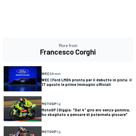
More from
Francesco Corghi
WEC
58 min
WEC | Ford LMDh pronta per il debutto in pista: il
17 agosto le prime immagini ufficiali
MOTOGP
1 g
MotoGP | Diggia: "Dal 4° giro ero senza gomma,
ho sbagliato a pensare di potermela giocare"
MOTOGP
1 g