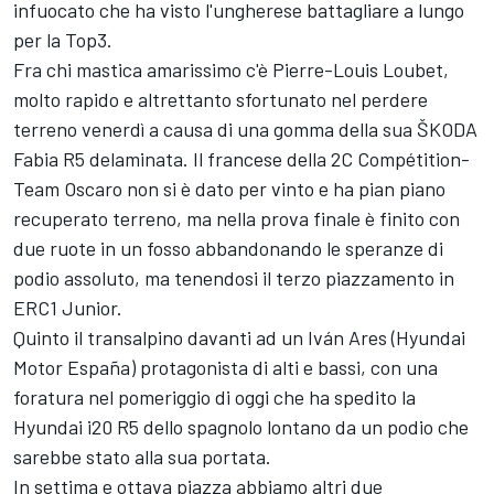
infuocato che ha visto l'ungherese battagliare a lungo
per la Top3.
Fra chi mastica amarissimo c'è Pierre-Louis Loubet,
molto rapido e altrettanto sfortunato nel perdere
terreno venerdì a causa di una gomma della sua ŠKODA
Fabia R5 delaminata. Il francese della 2C Compétition-
Team Oscaro non si è dato per vinto e ha pian piano
recuperato terreno, ma nella prova finale è finito con
due ruote in un fosso abbandonando le speranze di
podio assoluto, ma tenendosi il terzo piazzamento in
ERC1 Junior.
Quinto il transalpino davanti ad un Iván Ares (Hyundai
Motor España) protagonista di alti e bassi, con una
foratura nel pomeriggio di oggi che ha spedito la
Hyundai i20 R5 dello spagnolo lontano da un podio che
sarebbe stato alla sua portata.
In settima e ottava piazza abbiamo altri due