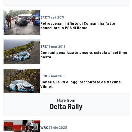
ERC
17 set 2017
Retroscena: il rifiuto di Consani ha fatto
cancellare la PS6 di Roma
ERC
13 mar 2016
Consani penalizzato ancora, scivola al settimo
posto
ERC
12 mar 2016
Canarie, le PS di oggi raccontate da Maxime
Vilmot
More from
Delta Rally
WRC
23 dic 2023