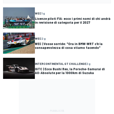
WEC
1 g
Licenze piloti FIA: ecco i primi nomi di chi andrà
in revisione di categoria per il 2027
WEC
2 g
WEC | Vosse sorride: "Ora in BMW-WRT c'è la
consapevolezza di cosa stiamo facendo"
INTERCONTINENTAL GT CHALLENGE
2 g
IGTC | Ecco Bushi Rex, la Porsche-Samurai di
AO-Absolute per la 1000km di Suzuka