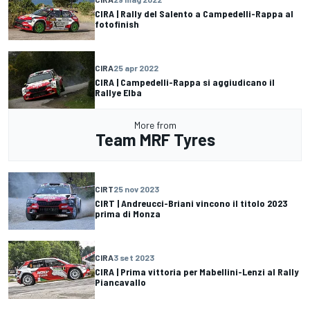
CIRA | Rally del Salento a Campedelli-Rappa al
fotofinish
CIRA
25 apr 2022
CIRA | Campedelli-Rappa si aggiudicano il
Rallye Elba
More from
Team MRF Tyres
CIRT
25 nov 2023
CIRT | Andreucci-Briani vincono il titolo 2023
prima di Monza
CIRA
3 set 2023
CIRA | Prima vittoria per Mabellini-Lenzi al Rally
Piancavallo