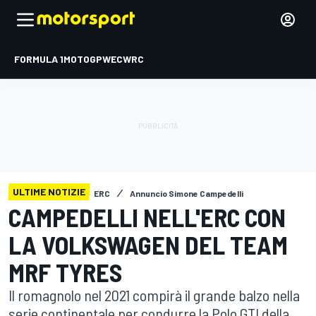
FORMULA 1
MOTOGP
WEC
WRC
ULTIME NOTIZIE
ERC
Annuncio Simone Campedelli
CAMPEDELLI NELL'ERC CON
LA VOLKSWAGEN DEL TEAM
MRF TYRES
Il romagnolo nel 2021 compirà il grande balzo nella
serie continentale per condurre la Polo GTI della