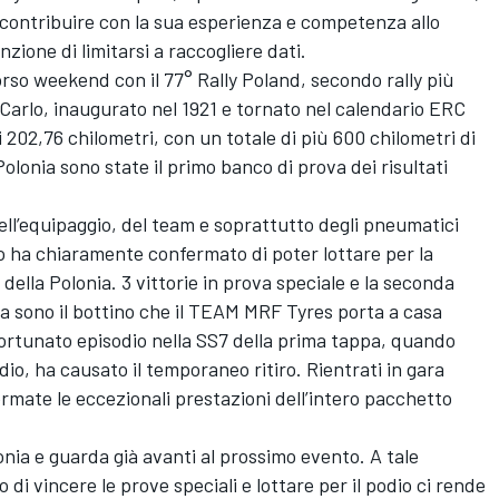
a contribuire con la sua esperienza e competenza allo
zione di limitarsi a raccogliere dati.
orso weekend con il 77° Rally Poland, secondo rally più
Carlo, inaugurato nel 1921 e tornato nel calendario ERC
 202,76 chilometri, con un totale di più 600 chilometri di
olonia sono state il primo banco di prova dei risultati
ell’equipaggio, del team e soprattutto degli pneumatici
 ha chiaramente confermato di poter lottare per la
 della Polonia. 3 vittorie in prova speciale e la seconda
a sono il bottino che il TEAM MRF Tyres porta a casa
ortunato episodio nella SS7 della prima tappa, quando
odio, ha causato il temporaneo ritiro. Rientrati in gara
rmate le eccezionali prestazioni dell’intero pacchetto
onia e guarda già avanti al prossimo evento. A tale
di vincere le prove speciali e lottare per il podio ci rende