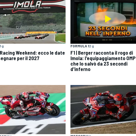
1 g
FORMULA 1
2 g
 Racing Weekend: ecco le date
F1 | Berger racconta il rogo di
segnare per il 2027
Imola: l'equipaggiamento OMP
che lo salvò da 23 secondi
d'inferno