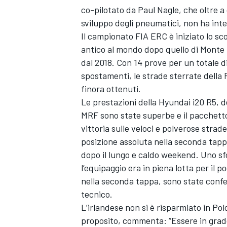
co-pilotato da Paul Nagle, che oltre 
sviluppo degli pneumatici, non ha inten
Il campionato FIA ERC è iniziato lo sc
antico al mondo dopo quello di Monte 
dal 2018. Con 14 prove per un totale di
spostamenti, le strade sterrate della P
finora ottenuti.
Le prestazioni della Hyundai i20 R5, d
MRF sono state superbe e il pacchetto
vittoria sulle veloci e polverose strade
posizione assoluta nella seconda tapp
dopo il lungo e caldo weekend. Uno sf
l’equipaggio era in piena lotta per il p
nella seconda tappa, sono state confe
tecnico.
L’irlandese non si è risparmiato in Pol
proposito, commenta: “Essere in grado 