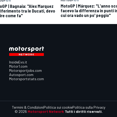
MOTOGP
10 h
OGP
10 h
MotoGP | Márquez: "L'anno sc
oGP | Bagnaia: "Alex Marquez
facevo la differenza in punti i
 riferimento tra le Ducati, devo
cui ora vado un po' peggio"
ire come fa"
InsideEvs.it
Motor1.com
Motorsportjobs.com
Autosport.com
Motorsportstats.com
Termini & Condizioni
Politica sui cookie
Politica sulla Privacy
© 2026
Motorsport Network
Tutti i diritti riservati.