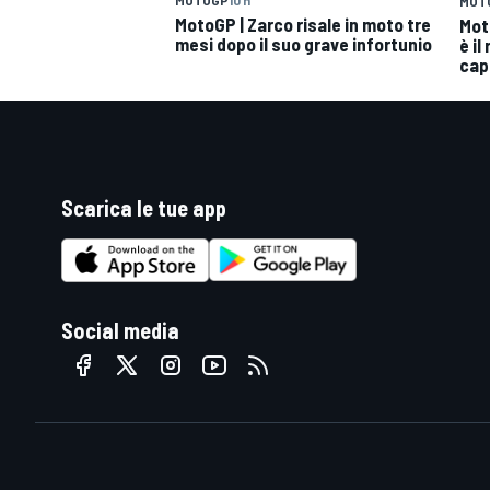
MOTOGP
10 h
MOT
MotoGP | Zarco risale in moto tre
Mot
mesi dopo il suo grave infortunio
è il
cap
Scarica le tue app
Social media