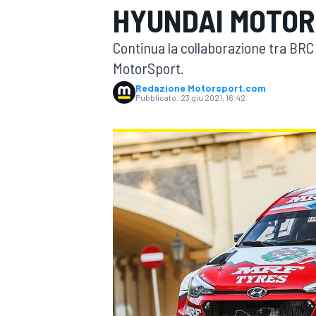
HYUNDAI MOTO
MOTOGP
WEC
Continua la collaborazione tra BR
MotorSport.
Redazione Motorsport.com
Pubblicato:
23 giu 2021, 16:42
WRC