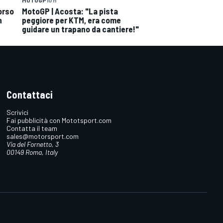
MOTOGP
10 h
orso
MotoGP | Acosta: "La pista
n
peggiore per KTM, era come
guidare un trapano da cantiere!"
Contattaci
Scrivici
Fai pubblicità con Mototsport.com
Contatta il team
sales@motorsport.com
Via del Fornetto, 3
00149 Roma, Italy