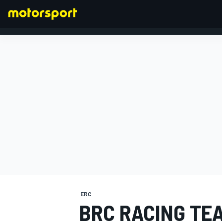
FORMULA 1
ERC
BRC RACING TE