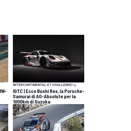
INTERCONTINENTAL GT CHALLENGE
1 g
BMW-
IGTC | Ecco Bushi Rex, la Porsche-
Samurai di AO-Absolute per la
1000km di Suzuka