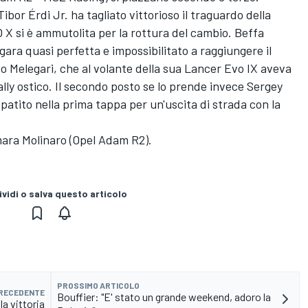
bor Érdi Jr. ha tagliato vittorioso il traguardo della
 X si è ammutolita per la rottura del cambio. Beffa
gara quasi perfetta e impossibilitato a raggiungere il
ndo Melegari, che al volante della sua Lancer Evo IX aveva
ally ostico. Il secondo posto se lo prende invece Sergey
 patito nella prima tappa per un'uscita di strada con la
mara Molinaro (Opel Adam R2).
vidi o salva questo articolo
PROSSIMO ARTICOLO
PRECEDENTE
Bouffier: "E' stato un grande weekend, adoro la
a vittoria