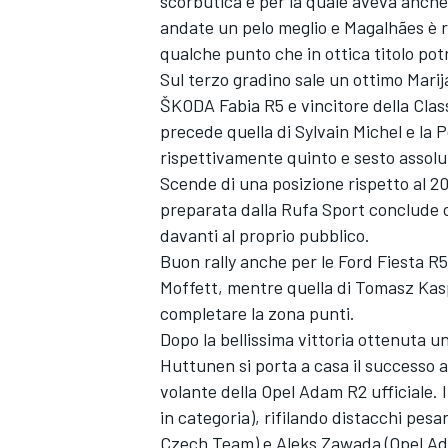
scorbutica e per la quale aveva anche 
andate un pelo meglio e Magalhães è ri
qualche punto che in ottica titolo pot
Sul terzo gradino sale un ottimo Marij
ŠKODA Fabia R5 e vincitore della Cla
precede quella di Sylvain Michel e la 
rispettivamente quinto e sesto assolu
Scende di una posizione rispetto al 2
preparata dalla Rufa Sport conclude c
davanti al proprio pubblico.
Buon rally anche per le Ford Fiesta R
Moffett, mentre quella di Tomasz Kas
completare la zona punti.
Dopo la bellissima vittoria ottenuta u
ENDURANCE/GT
Huttunen si porta a casa il successo
volante della Opel Adam R2 ufficiale. 
in categoria), rifilando distacchi pesan
Czech Team) e Aleks Zawada (Opel Ad