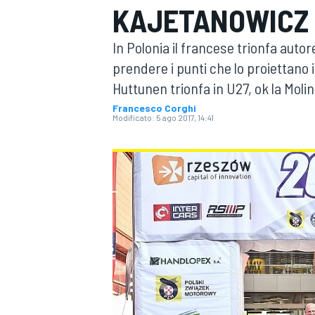
KAJETANOWICZ 
MOTOGP
WEC
In Polonia il francese trionfa autor
prendere i punti che lo proiettano i
Huttunen trionfa in U27, ok la Moli
Francesco Corghi
Modificato:
5 ago 2017, 14:41
WRC