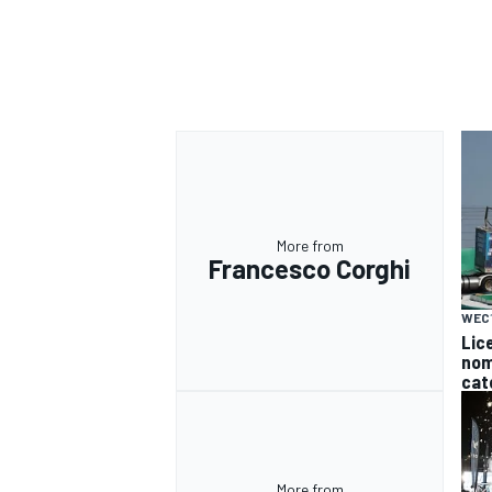
More from
Francesco Corghi
WEC
Lice
nomi
cat
More from