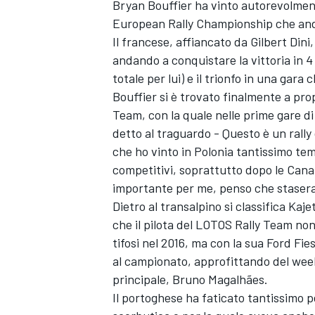
Bryan Bouffier ha vinto autorevolment
European Rally Championship che andav
Il francese, affiancato da Gilbert Dini
andando a conquistare la vittoria in 4
totale per lui) e il trionfo in una gara
Bouffier si è trovato finalmente a prop
Team, con la quale nelle prime gare di
detto al traguardo - Questo è un rall
che ho vinto in Polonia tantissimo tempo
competitivi, soprattutto dopo le Canar
importante per me, penso che stasera
Dietro al transalpino si classifica Ka
che il pilota del LOTOS Rally Team non 
tifosi nel 2016, ma con la sua Ford Fi
al campionato, approfittando del weeke
principale, Bruno Magalhães.
Il portoghese ha faticato tantissimo 