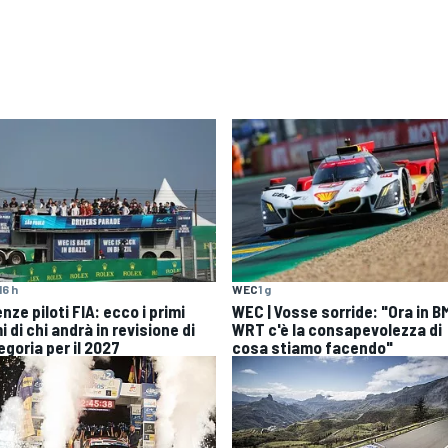
16 h
WEC
1 g
nze piloti FIA: ecco i primi
WEC | Vosse sorride: "Ora in 
 di chi andrà in revisione di
WRT c'è la consapevolezza di
egoria per il 2027
cosa stiamo facendo"