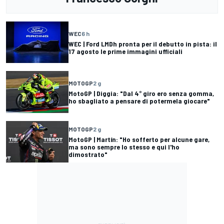
WEC
6 h
WEC | Ford LMDh pronta per il debutto in pista: il
17 agosto le prime immagini ufficiali
MOTOGP
2 g
MotoGP | Diggia: "Dal 4° giro ero senza gomma,
ho sbagliato a pensare di potermela giocare"
MOTOGP
2 g
MotoGP | Martín: "Ho sofferto per alcune gare,
ma sono sempre lo stesso e qui l'ho
dimostrato"