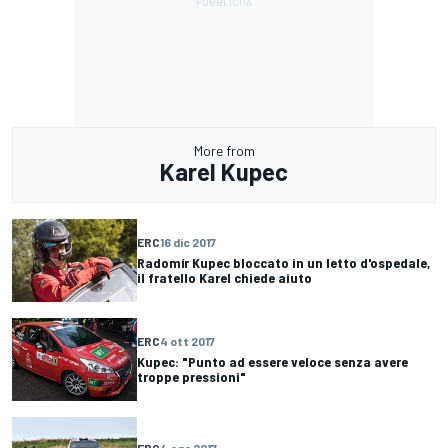
More from
Karel Kupec
ERC
16 dic 2017
Radomír Kupec bloccato in un letto d'ospedale,
il fratello Karel chiede aiuto
ERC
4 ott 2017
Kupec: "Punto ad essere veloce senza avere
troppe pressioni"
ERC
4 ago 2017