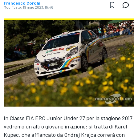
Francesco Corghi
Modificato:
19 mag 2023, 15:46
In Classe FIA ERC Junior Under 27 per la stagione 2017
vedremo un altro giovane in azione: si tratta di Karel
Kupec, che affiancato da Ondrej Krajca correrà con