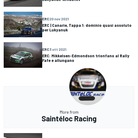
ERC
20 nov 2021
ERC | Canarie, Tappa 1: dominio quasi assoluto
per Lukyanuk
ERC
3 ott 2021
ERC: Mikkelsen-Edmondson trionfano al Rally
Fafe e allungano
More from
Saintéloc Racing