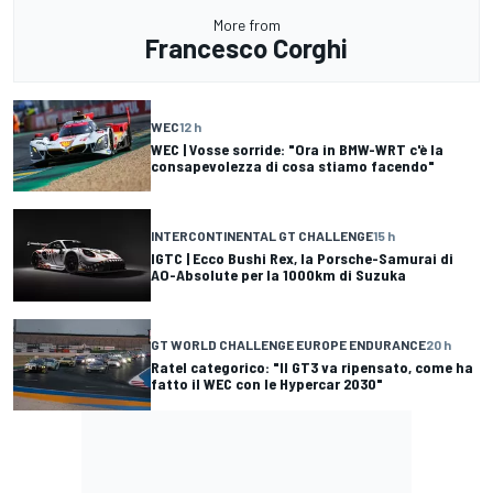
More from
Francesco Corghi
WEC
12 h
WEC | Vosse sorride: "Ora in BMW-WRT c'è la
consapevolezza di cosa stiamo facendo"
INTERCONTINENTAL GT CHALLENGE
15 h
IGTC | Ecco Bushi Rex, la Porsche-Samurai di
AO-Absolute per la 1000km di Suzuka
GT WORLD CHALLENGE EUROPE ENDURANCE
20 h
Ratel categorico: "Il GT3 va ripensato, come ha
fatto il WEC con le Hypercar 2030"