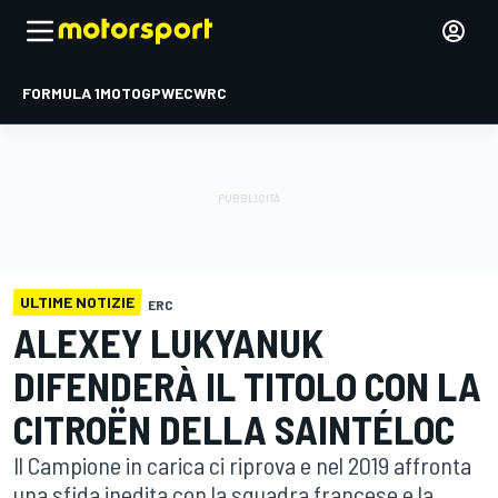
FORMULA 1
MOTOGP
WEC
WRC
ULTIME NOTIZIE
ERC
ALEXEY LUKYANUK
DIFENDERÀ IL TITOLO CON LA
CITROËN DELLA SAINTÉLOC
Il Campione in carica ci riprova e nel 2019 affronta
una sfida inedita con la squadra francese e la