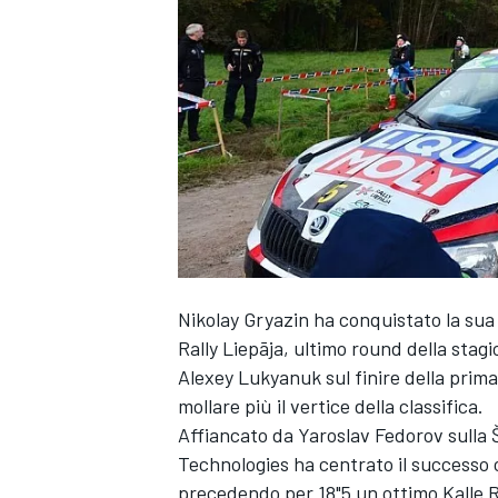
Nikolay Gryazin ha conquistato la sua
Rally Liepāja, ultimo round della stagio
Alexey Lukyanuk sul finire della prim
mollare più il vertice della classifica.
Affiancato da Yaroslav Fedorov sulla Š
Technologies ha centrato il successo 
MONOPOSTO
precedendo per 18"5 un ottimo Kalle R