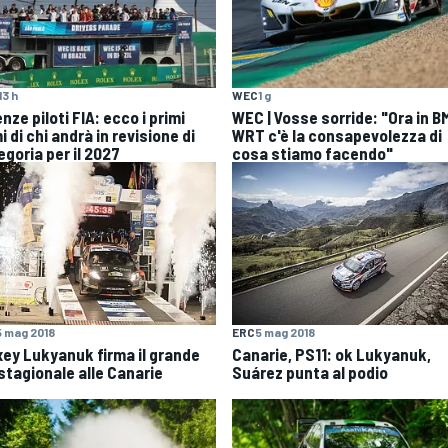
13 h
WEC
1 g
nze piloti FIA: ecco i primi
WEC | Vosse sorride: "Ora in 
 di chi andrà in revisione di
WRT c'è la consapevolezza di
egoria per il 2027
cosa stiamo facendo"
5 mag 2018
ERC
5 mag 2018
xey Lukyanuk firma il grande
Canarie, PS11: ok Lukyanuk,
 stagionale alle Canarie
Suárez punta al podio