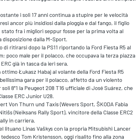
stante i soli 17 anni continua a stupire per le velocità
resi ancor più insidiosi dalla pioggia e dal fango, il figlio
tato fra i migliori seppur fosse per la prima volta al
a disposizione dalla M-Sport.
di ritirarsi dopo la PS11 riportando la Ford Fiesta R5 al
; poco male per il polacco, che occupava la terza piazza
ERC già in tasca da ieri sera.
n ottimo Łukasz Habaj al volante della Ford Fiesta R5
ellissima gara per il polacco, affetto da un violento
 soli 8"1 la Peugeot 208 T16 ufficiale di José Suárez, che
 Classe ERC Junior U28.
lbert Von Thurn und Taxis (Wevers Sport, ŠKODA Fabia
 Nitišs (Neiksans Rally Sport), vincitore della Classe ERC2
lly in carriera.
l lituano Linas Vaškys con la propria Mitsubishi Lancer
tedesco Tom Kristensson, oggi risalito fino alla zona