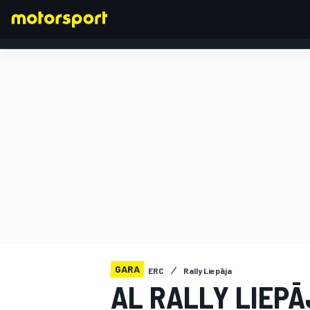
FORMULA 1
GARA
ERC
Rally Liepāja
AL RALLY LIEPĀ