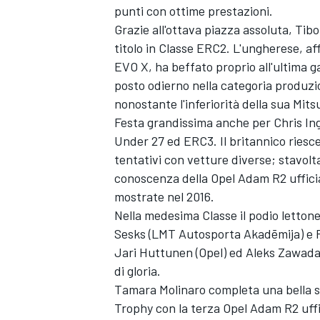
punti con ottime prestazioni.
Grazie all'ottava piazza assoluta, Tibo
titolo in Classe ERC2. L'ungherese, a
EVO X, ha beffato proprio all'ultima ga
posto odierno nella categoria produz
nonostante l'inferiorità della sua Mits
Festa grandissima anche per Chris In
Under 27 ed ERC3. Il britannico riesce
tentativi con vetture diverse; stavolt
conoscenza della Opel Adam R2 ufficia
mostrate nel 2016.
Nella medesima Classe il podio letton
Sesks (LMT Autosporta Akadēmija) e 
Jari Huttunen (Opel) ed Aleks Zawada
ENDURANCE/GT
di gloria.
Tamara Molinaro completa una bella st
Trophy con la terza Opel Adam R2 uffi