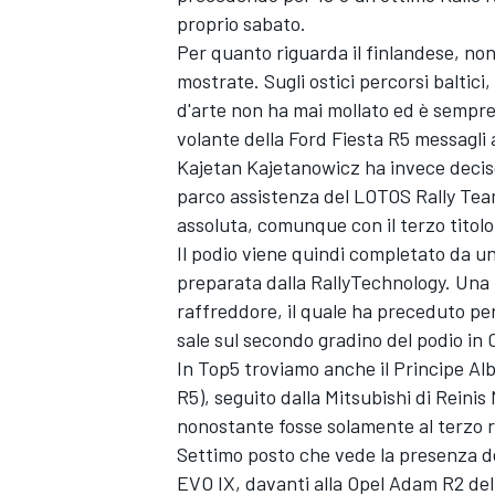
proprio sabato.
Per quanto riguarda il finlandese, nono
mostrate. Sugli ostici percorsi baltici, 
d'arte non ha mai mollato ed è sempre s
volante della Ford Fiesta R5 messagli 
Kajetan Kajetanowicz ha invece deciso 
parco assistenza del LOTOS Rally Team
assoluta, comunque con il terzo titolo 
Il podio viene quindi completato da u
preparata dalla RallyTechnology. Una b
raffreddore, il quale ha preceduto per
sale sul secondo gradino del podio in
In Top5 troviamo anche il Principe A
R5), seguito dalla Mitsubishi di Reinis
nonostante fosse solamente al terzo ra
Settimo posto che vede la presenza de
EVO IX, davanti alla Opel Adam R2 del 