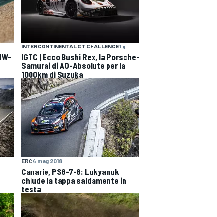
INTERCONTINENTAL GT CHALLENGE
1 g
BMW-
IGTC | Ecco Bushi Rex, la Porsche-
Samurai di AO-Absolute per la
1000km di Suzuka
ERC
4 mag 2018
Canarie, PS6-7-8: Lukyanuk
chiude la tappa saldamente in
testa