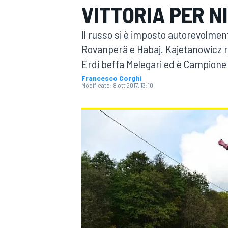
VITTORIA PER N
MOTOGP
WEC
Il russo si è imposto autorevolment
Rovanperä e Habaj. Kajetanowicz ri
Erdi beffa Melegari ed è Campione 
Francesco Corghi
Modificato:
8 ott 2017, 13:10
WRC