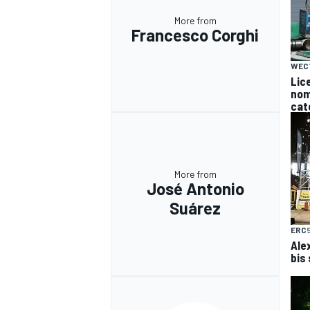
More from
Francesco Corghi
WEC
Lice
nomi
cat
More from
José Antonio
Suárez
ERC
Ale
bis