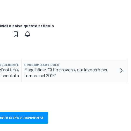
vidi o salva questo articolo
PRECEDENTE
PROSSIMO ARTICOLO
licottero,
Magalhães: "Ci ho provato, ora lavorerò per
 annullata
tornare nel 2018"
VEDI DI PIÙ E COMMENTA