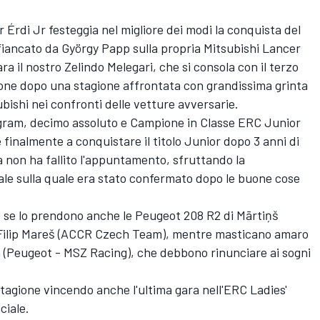
r Érdi Jr festeggia nel migliore dei modi la conquista del
ffiancato da György Papp sulla propria Mitsubishi Lancer
ra il nostro Zelindo Melegari, che si consola con il terzo
ione dopo una stagione affrontata con grandissima grinta
ubishi nei confronti delle vetture avversarie.
gram, decimo assoluto e Campione in Classe ERC Junior
 finalmente a conquistare il titolo Junior dopo 3 anni di
a non ha fallito l'appuntamento, sfruttando la
le sulla quale era stato confermato dopo le buone cose
e se lo prendono anche le Peugeot 208 R2 di Mārtiņš
Filip Mareš (ACCR Czech Team), mentre masticano amaro
 (Peugeot - MSZ Racing), che debbono rinunciare ai sogni
agione vincendo anche l'ultima gara nell'ERC Ladies'
ciale.