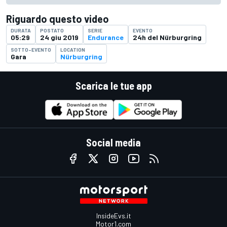
Riguardo questo video
DURATA
POSTATO
SERIE
EVENTO
05:29
24 giu 2019
Endurance
24h del Nürburgring
SOTTO-EVENTO
LOCATION
Gara
Nürburgring
Scarica le tue app
Social media
InsideEvs.it
Motor1.com