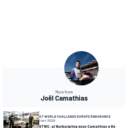
More from
Joël Camathias
GT WORLD CHALLENGE EUROPE ENDURANCE
1 set 2020
GTWC: al Nurburgring ecco Camathias e De