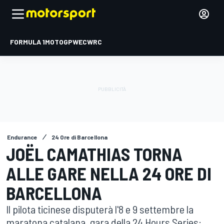
FORMULA 1
MOTOGP
WEC
WRC
Endurance
24 Ore di Barcellona
JOËL CAMATHIAS TORNA
ALLE GARE NELLA 24 ORE DI
BARCELLONA
Il pilota ticinese disputerà l'8 e 9 settembre la
maratona catalana, gara della 24 Hours Series: