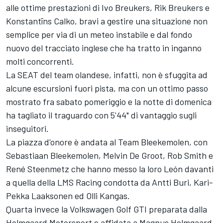
alle ottime prestazioni di Ivo Breukers, Rik Breukers e
Konstantīns Calko, bravi a gestire una situazione non
semplice per via di un meteo instabile e dal fondo
nuovo del tracciato inglese che ha tratto in inganno
molti concorrenti.
La SEAT del team olandese, infatti, non è sfuggita ad
alcune escursioni fuori pista, ma con un ottimo passo
mostrato fra sabato pomeriggio e la notte di domenica
ha tagliato il traguardo con 5'44" di vantaggio sugli
inseguitori.
La piazza d'onore è andata al Team Bleekemolen, con
Sebastiaan Bleekemolen, Melvin De Groot, Rob Smith e
René Steenmetz che hanno messo la loro León davanti
a quella della LMS Racing condotta da Antti Buri, Kari-
Pekka Laaksonen ed Olli Kangas.
Quarta invece la Volkswagen Golf GTI preparata dalla
Holmgaard Motorsport e affidata a Magnus Holmgaard,