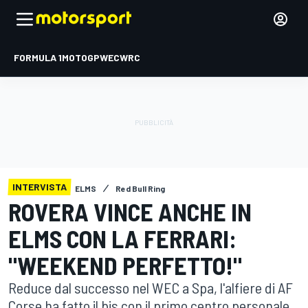
FORMULA 1
MOTOGP
WEC
WRC
INTERVISTA
ELMS
Red Bull Ring
ROVERA VINCE ANCHE IN
ELMS CON LA FERRARI:
"WEEKEND PERFETTO!"
Reduce dal successo nel WEC a Spa, l'alfiere di AF
Corse ha fatto il bis con il primo centro personale