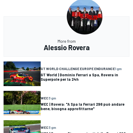
More from
Alessio Rovera
GT WORLD CHALLENGE EUROPE ENDURANCE
1 gm
GT World | Dominio Ferrari a Spa, Rovera in
Superpole per la 24h
WEC
3 gm
WEC | Rovera: "A Spa la Ferrari 296 può andare
bene, bisogna approfittarne"
WEC
3 gm