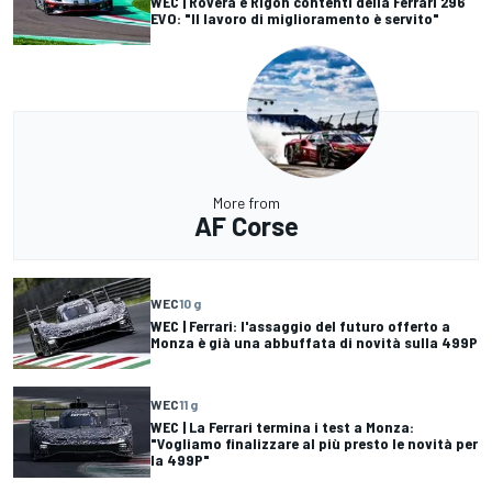
WEC | Rovera e Rigon contenti della Ferrari 296
EVO: "Il lavoro di miglioramento è servito"
More from
AF Corse
WEC
10 g
WEC | Ferrari: l'assaggio del futuro offerto a
Monza è già una abbuffata di novità sulla 499P
WEC
11 g
WEC | La Ferrari termina i test a Monza:
"Vogliamo finalizzare al più presto le novità per
la 499P"