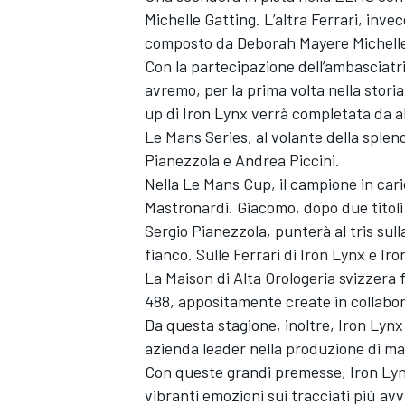
Michelle Gatting. L’altra Ferrari, inve
composto da Deborah Mayere Michelle
Con la partecipazione dell’ambasciatr
avremo, per la prima volta nella stori
up di Iron Lynx verrà completata da a
Le Mans Series, al volante della splen
Pianezzola e Andrea Piccini.
Nella Le Mans Cup, il campione in cari
Mastronardi. Giacomo, dopo due titoli
Sergio Pianezzola, punterà al tris su
fianco. Sulle Ferrari di Iron Lynx e I
La Maison di Alta Orologeria svizzera f
488, appositamente create in collabor
Da questa stagione, inoltre, Iron Lynx
azienda leader nella produzione di mate
Con queste grandi premesse, Iron Lyn
vibranti emozioni sui tracciati più a