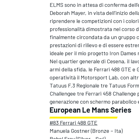
ELMS sono in attesa di conferma dell’e
Deborah Mayer, in vista dell’inizio de
riprendere le competizioni con i colori
professionalità dimostrata nel corso d
finalmente circondata da un gruppo c
prestazioni di rilievo e di essere est
ideale per il mio progetto Iron Dames n
Nel quartier generale di Cesena, il la
armi della sfida, le Ferrari 488 GTE e 
operatività il Motorsport Lab, con altr
Tatuus F.3 Regionale tre Tatuus Formu
Challengee tre Ferrari 458 Challenge p
generazione con schermo parabolico 
European Le Mans Series
ENDURANCE/GT
#83 Ferrari 488 GTE
Manuela Gostner (Bronze – Ita)
Rahel Frey (Silver - Swi)