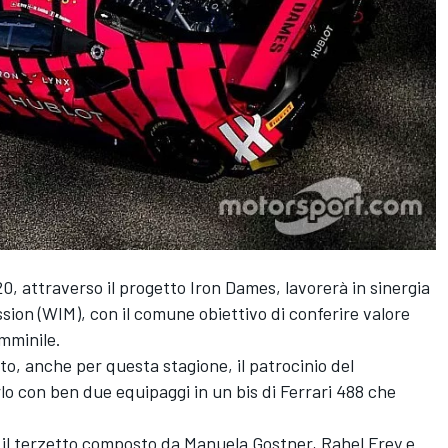
, attraverso il progetto Iron Dames, lavorerà in sinergia
on (WIM), con il comune obiettivo di conferire valore
emminile.
to, anche per questa stagione, il patrocinio del
lo con ben due equipaggi in un bis di Ferrari 488 che
 il terzetto composto da Manuela Gostner, Rahel Frey e