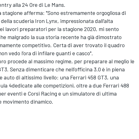
ntry alla 24 Ore di Le Mans.
lla stagione afferma: "Sono estremamente orgogliosa di
 della scuderia Iron Lynx, impressionata dall’alta
ei lavori preparatori per la stagione 2020, mi sento
he malgrado la sua storia recente ha già dimostrato
remamente competitivo. Certa di aver trovato il quadro
on vedo l’ora di infilare guanti e casco".
voro procede al massimo regime, per preparare al meglio le
GT3. Senza dimenticare che nell’officina 3.0 è in piena
e auto di altissimo livello: una Ferrari 458 GT3, una
la 4dedicate alle competizioni, oltre a due Ferrari 488
er eventi e Corsi Racing e un simulatore di ultima
e movimento dinamico.