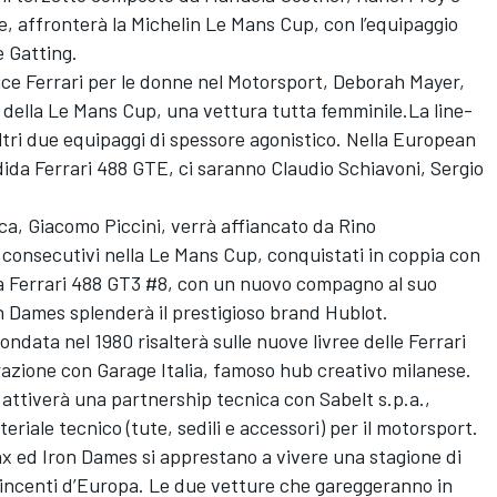
ce, affronterà la Michelin Le Mans Cup, con l’equipaggio
 Gatting.
ice Ferrari per le donne nel Motorsport, Deborah Mayer,
a della Le Mans Cup, una vettura tutta femminile.La line-
ltri due equipaggi di spessore agonistico. Nella European
dida Ferrari 488 GTE, ci saranno Claudio Schiavoni, Sergio
ca, Giacomo Piccini, verrà affiancato da Rino
 consecutivi nella Le Mans Cup, conquistati in coppia con
lla Ferrari 488 GT3 #8, con un nuovo compagno al suo
ron Dames splenderà il prestigioso brand Hublot.
ondata nel 1980 risalterà sulle nuove livree delle Ferrari
azione con Garage Italia, famoso hub creativo milanese.
 attiverà una partnership tecnica con Sabelt s.p.a.,
riale tecnico (tute, sedili e accessori) per il motorsport.
x ed Iron Dames si apprestano a vivere una stagione di
vvincenti d’Europa. Le due vetture che gareggeranno in