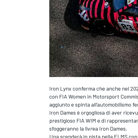
Iron Lynx conferma che anche nel 2020
con FIA Women in Motorsport Commissi
aggiunto e spinta all’automobilismo f
Iron Dames è orgogliosa di aver ricevu
prestigioso FIA WIM e di rappresentar
sfoggeranno la livrea Iron Dames.
MONOPOSTO
Una scenderà in pista nella ELMS con