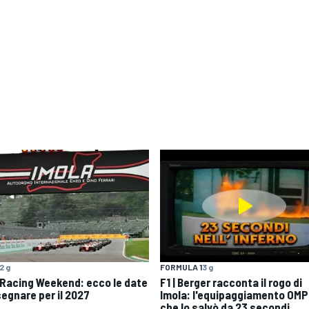
2 g
FORMULA 1
3 g
 Racing Weekend: ecco le date
F1 | Berger racconta il rogo di
segnare per il 2027
Imola: l'equipaggiamento OMP
che lo salvò da 23 secondi