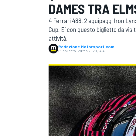
DAMES TRA ELM
MOTOGP
WEC
4 Ferrari 488, 2 equipaggi Iron L
Cup. E’ con questo biglietto da visi
attività.
Redazione Motorsport.com
Pubblicato:
28 feb 2020, 14:46
WRC