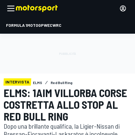
FORMULA 1
MOTOGP
WEC
WRC
INTERVISTA
ELMS
Red Bull Ring
ELMS: 1AIM VILLORBA CORSE
COSTRETTA ALLO STOP AL
RED BULL RING
Dopo una brillante qualifica, la Ligier-Nissan di
Bressan-Fioravanti-Laskaratos è incolpevole