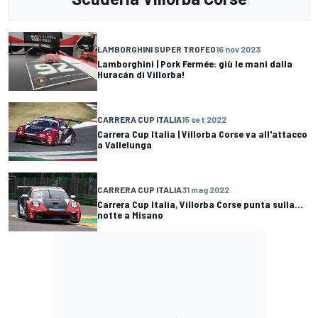
LAMBORGHINI SUPER TROFEO
16 nov 2023
Lamborghini | Pork Fermée: giù le mani dalla
Huracán di Villorba!
CARRERA CUP ITALIA
15 set 2022
Carrera Cup Italia | Villorba Corse va all'attacco
a Vallelunga
CARRERA CUP ITALIA
31 mag 2022
Carrera Cup Italia, Villorba Corse punta sulla...
notte a Misano