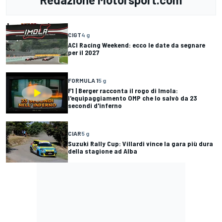
CIGT
4 g
ACI Racing Weekend: ecco le date da segnare
per il 2027
FORMULA 1
5 g
F1 | Berger racconta il rogo di Imola:
l'equipaggiamento OMP che lo salvò da 23
secondi d'inferno
CIAR
5 g
Suzuki Rally Cup: Villardi vince la gara più dura
della stagione ad Alba