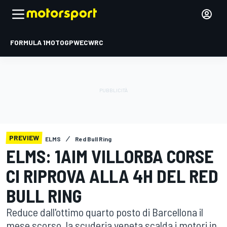
FORMULA 1
MOTOGP
WEC
WRC
PREVIEW
ELMS
Red Bull Ring
ELMS: 1AIM VILLORBA CORSE
CI RIPROVA ALLA 4H DEL RED
BULL RING
Reduce dall'ottimo quarto posto di Barcellona il
mese scorso, la scuderia veneta scalda i motori in