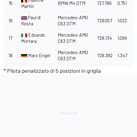
Maxime
15
BMW M4 DTM
1'27.786
0.751
Martin
Paul di
Mercedes-AMG
16
1'28.057
1.022
Resta
C63 DTM
Edoardo
Mercedes-AMG
17
1'28.134
1.099
Mortara
C63 DTM
Mercedes-AMG
18
Maro Engel
1'28.382
1.347
C63 DTM
* Pilota penalizzato di 5 posizioni in griglia