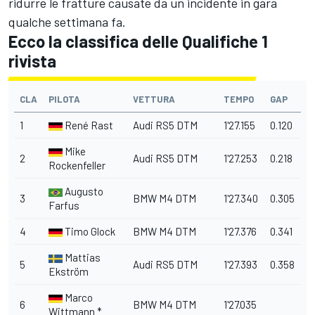
ridurre le fratture causate da un incidente in gara
qualche settimana fa.
Ecco la classifica delle Qualifiche 1
rivista
CLA
PILOTA
VETTURA
TEMPO
GAP
1
René Rast
Audi RS5 DTM
1'27.155
0.120
Mike
2
Audi RS5 DTM
1'27.253
0.218
Rockenfeller
Augusto
3
BMW M4 DTM
1'27.340
0.305
Farfus
4
Timo Glock
BMW M4 DTM
1'27.376
0.341
Mattias
5
Audi RS5 DTM
1'27.393
0.358
Ekström
Marco
6
BMW M4 DTM
1'27.035
Wittmann
*