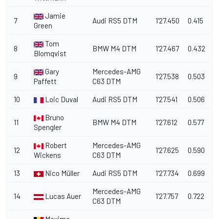
Jamie
7
Audi RS5 DTM
1'27.450
0.415
Green
Tom
8
BMW M4 DTM
1'27.467
0.432
Blomqvist
Gary
Mercedes-AMG
9
1'27.538
0.503
Paffett
C63 DTM
10
Loic Duval
Audi RS5 DTM
1'27.541
0.506
Bruno
11
BMW M4 DTM
1'27.612
0.577
Spengler
Robert
Mercedes-AMG
12
1'27.625
0.590
Wickens
C63 DTM
13
Nico Müller
Audi RS5 DTM
1'27.734
0.699
Mercedes-AMG
14
Lucas Auer
1'27.757
0.722
C63 DTM