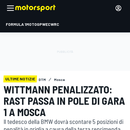
FORMULA 1
MOTOGP
WEC
WRC
ULTIME NOTIZIE
DTM
Mosca
WITTMANN PENALIZZATO:
RAST PASSA IN POLE DI GARA
1 A MOSCA
Il tedesco della BMW dovrà scontare 5 posizioni di
penalità in griglia a causa della terza reprimenda