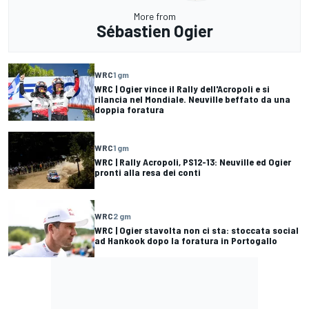
More from
Sébastien Ogier
WRC
1 gm
WRC | Ogier vince il Rally dell'Acropoli e si
rilancia nel Mondiale. Neuville beffato da una
doppia foratura
WRC
1 gm
WRC | Rally Acropoli, PS12-13: Neuville ed Ogier
pronti alla resa dei conti
WRC
2 gm
WRC | Ogier stavolta non ci sta: stoccata social
ad Hankook dopo la foratura in Portogallo