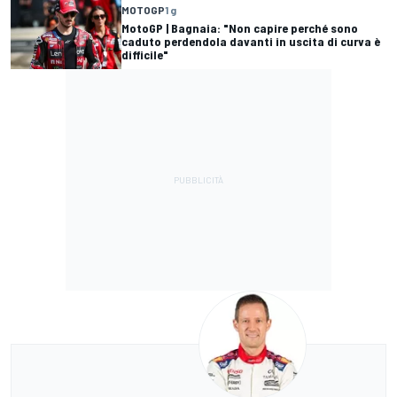
MOTOGP
1 g
MotoGP | Bagnaia: "Non capire perché sono
caduto perdendola davanti in uscita di curva è
difficile"