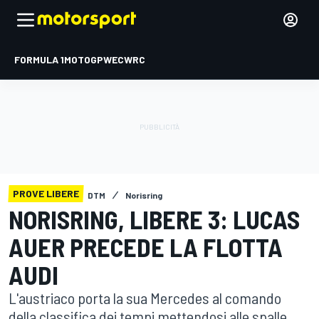
FORMULA 1
MOTOGP
WEC
WRC
PROVE LIBERE
DTM
Norisring
NORISRING, LIBERE 3: LUCAS
AUER PRECEDE LA FLOTTA
AUDI
L'austriaco porta la sua Mercedes al comando
della classifica dei tempi mettendosi alle spalle