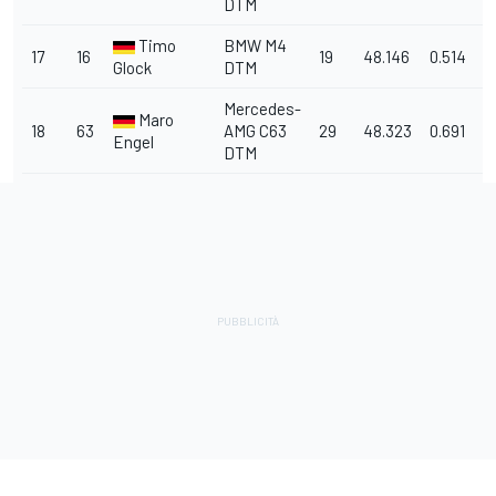
DTM
Timo
BMW M4
17
16
19
48.146
0.514
Glock
DTM
Mercedes-
Maro
18
63
AMG C63
29
48.323
0.691
0
Engel
DTM