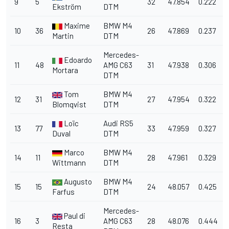
9
5
32
47.854
0.222
Ekström
DTM
Maxime
BMW M4
10
36
26
47.869
0.237
Martin
DTM
Mercedes-
Edoardo
11
48
AMG C63
31
47.938
0.306
Mortara
DTM
Tom
BMW M4
12
31
27
47.954
0.322
Blomqvist
DTM
Loïc
Audi RS5
13
77
33
47.959
0.327
Duval
DTM
Marco
BMW M4
14
11
28
47.961
0.329
Wittmann
DTM
Augusto
BMW M4
15
15
24
48.057
0.425
Farfus
DTM
Mercedes-
Paul di
16
3
AMG C63
28
48.076
0.444
Resta