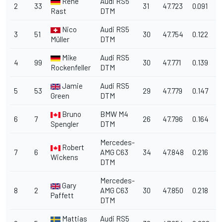
René
Audi RS5
2
33
31
47.723
0.091
Rast
DTM
Nico
Audi RS5
3
51
30
47.754
0.122
Müller
DTM
Mike
Audi RS5
4
99
30
47.771
0.139
0
Rockenfeller
DTM
Jamie
Audi RS5
5
53
29
47.779
0.147
Green
DTM
Bruno
BMW M4
6
7
26
47.796
0.164
0
Spengler
DTM
Mercedes-
Robert
7
6
AMG C63
34
47.848
0.216
Wickens
DTM
Mercedes-
Gary
8
2
AMG C63
30
47.850
0.218
Paffett
DTM
Mattias
Audi RS5