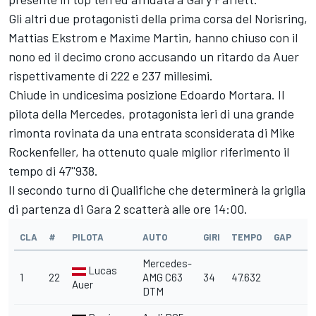
Gli altri due protagonisti della prima corsa del Norisring,
Mattias Ekstrom e Maxime Martin, hanno chiuso con il
nono ed il decimo crono accusando un ritardo da Auer
rispettivamente di 222 e 237 millesimi.
Chiude in undicesima posizione Edoardo Mortara. Il
pilota della Mercedes, protagonista ieri di una grande
rimonta rovinata da una entrata sconsiderata di Mike
Rockenfeller, ha ottenuto quale miglior riferimento il
tempo di 47''938.
Il secondo turno di Qualifiche che determinerà la griglia
di partenza di Gara 2 scatterà alle ore 14:00.
CLA
#
PILOTA
AUTO
GIRI
TEMPO
GAP
Mercedes-
Lucas
1
22
AMG C63
34
47.632
Auer
DTM