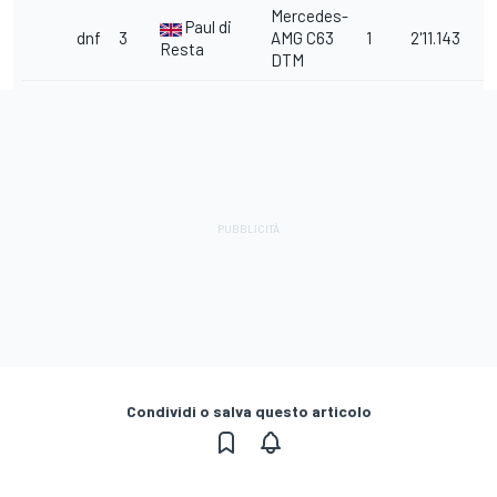
Mercedes-
Paul di
dnf
3
AMG C63
1
2'11.143
Resta
DTM
Condividi o salva questo articolo