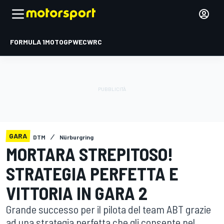
FORMULA 1
MOTOGP
WEC
WRC
GARA
DTM
Nürburgring
MORTARA STREPITOSO!
STRATEGIA PERFETTA E
VITTORIA IN GARA 2
Grande successo per il pilota del team ABT grazie
ad una strategia perfetta che gli consente nel