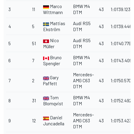
Marco
BMW M4
3
11
43
1:01'39.123
Wittmann
DTM
Mattias
Audi RS5
4
5
43
1:01'39.446
Ekström
DTM
Nico
Audi RS5
5
51
43
1:01'40.779
Müller
DTM
Bruno
BMW M4
6
7
43
1:01'43.409
Spengler
DTM
Mercedes-
Gary
7
2
AMG C63
43
1:01'50.570
Paffett
DTM
Tom
BMW M4
8
31
43
1:01'52.492
Blomqvist
DTM
Mercedes-
Daniel
9
12
AMG C63
43
1:01'53.423
Juncadella
DTM