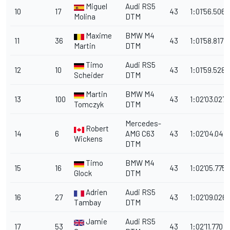
Miguel
Audi RS5
10
17
43
1:01'56.506
Molina
DTM
Maxime
BMW M4
11
36
43
1:01'58.817
Martin
DTM
Timo
Audi RS5
12
10
43
1:01'59.528
Scheider
DTM
Martin
BMW M4
13
100
43
1:02'03.027
Tomczyk
DTM
Mercedes-
Robert
14
6
AMG C63
43
1:02'04.043
Wickens
DTM
Timo
BMW M4
15
16
43
1:02'05.775
Glock
DTM
Adrien
Audi RS5
16
27
43
1:02'09.026
Tambay
DTM
Jamie
Audi RS5
17
53
43
1:02'11.770