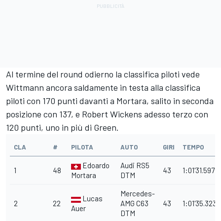
Al termine del round odierno la classifica piloti vede
Wittmann ancora saldamente in testa alla classifica
piloti con 170 punti davanti a Mortara, salito in seconda
posizione con 137, e Robert Wickens adesso terzo con
120 punti, uno in più di Green.
CLA
#
PILOTA
AUTO
GIRI
TEMPO
Edoardo
Audi RS5
1
48
43
1:01'31.597
Mortara
DTM
Mercedes-
Lucas
2
22
AMG C63
43
1:01'35.323
Auer
DTM