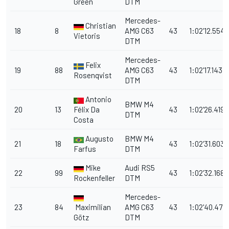
Green
DTM
Mercedes-
Christian
18
8
AMG C63
43
1:02'12.554
Vietoris
DTM
Mercedes-
Felix
19
88
AMG C63
43
1:02'17.143
Rosenqvist
DTM
Antonio
BMW M4
20
13
Félix Da
43
1:02'26.419
DTM
Costa
Augusto
BMW M4
21
18
43
1:02'31.603
Farfus
DTM
Mike
Audi RS5
22
99
43
1:02'32.168
Rockenfeller
DTM
Mercedes-
23
84
Maximilian
AMG C63
43
1:02'40.477
Götz
DTM