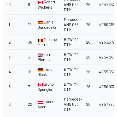
Robert
10
6
AMG C63
26
42'47.652
Wickens
DTM
Mercedes-
Daniel
11
12
AMG C63
26
42'50.135
Juncadella
DTM
Maxime
BMW M4
12
36
26
42'53.579
Martin
DTM
Tom
BMW M4
13
31
26
42'54.282
Blomqvist
DTM
Timo
BMW M4
14
16
26
42'55.052
Glock
DTM
Bruno
BMW M4
15
7
26
42'56.933
Spengler
DTM
Mercedes-
Lucas
16
22
AMG C63
26
42'57.995
Auer
DTM