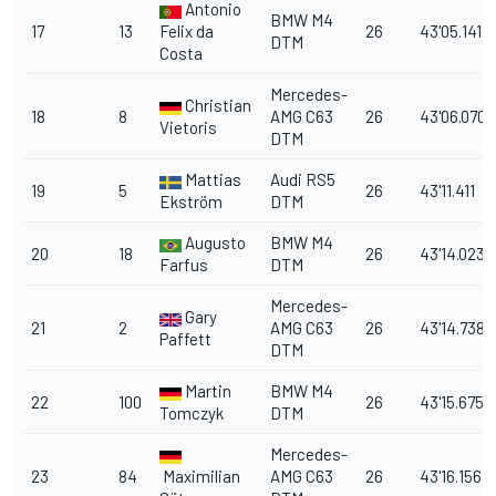
Antonio
BMW M4
17
13
Felix da
26
43'05.141
DTM
Costa
Mercedes-
Christian
18
8
AMG C63
26
43'06.070
Vietoris
DTM
Mattias
Audi RS5
19
5
26
43'11.411
Ekström
DTM
Augusto
BMW M4
20
18
26
43'14.023
Farfus
DTM
Mercedes-
Gary
21
2
AMG C63
26
43'14.738
Paffett
DTM
Martin
BMW M4
22
100
26
43'15.675
Tomczyk
DTM
Mercedes-
23
84
Maximilian
AMG C63
26
43'16.156