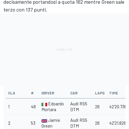
decisamente portandosi a quota 162 mentre Green sale
terzo con 137 punti.
CLA
#
DRIVER
CAR
LAPS
TIME
Edoardo
Audi RS5
1
48
26
42'20.736
Mortara
DTM
Jamie
Audi RS5
2
53
26
42'21.826
Green
DTM