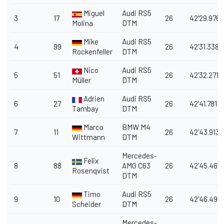
Miguel
Audi RS5
3
17
26
42'29.976
Molina
DTM
Mike
Audi RS5
4
99
26
42'31.338
Rockenfeller
DTM
Nico
Audi RS5
5
51
26
42'32.271
Müller
DTM
Adrien
Audi RS5
6
27
26
42'41.781
Tambay
DTM
Marco
BMW M4
7
11
26
42'43.913
Wittmann
DTM
Mercedes-
Felix
8
88
AMG C63
26
42'45.465
Rosenqvist
DTM
Timo
Audi RS5
9
10
26
42'46.490
Scheider
DTM
Mercedes-