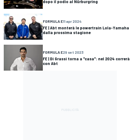
dopo il podio al Nürburgring
FORMULA E
11 apr 2024
FE | Abt monterà le powertrain Lola-Yamaha
dalla prossima stagione
FORMULA E
29 set 2023
FE | Di Grassi torna a "casa": nel 2024 correrà
con Abt