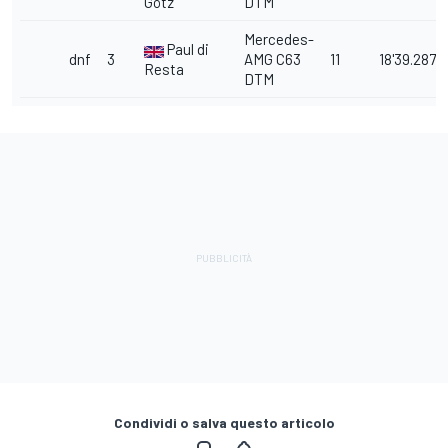
Götz
DTM
Mercedes-
Paul di
dnf
3
AMG C63
11
18'39.287
Resta
DTM
Condividi o salva questo articolo