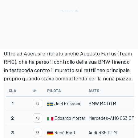
Oltre ad Auer, si è ritirato anche Augusto Farfus (Team
RMG), che ha perso il controllo della sua BMW finendo
in testacoda contro il muretto sul rettilineo principale
proprio quando stava combattendo per la nona piazza.
CLA
#
PILOTA
AUTO
1
Joel Eriksson
BMW M4 DTM
47
2
Edoardo Mortara
Mercedes-AMG C63 DTM
48
3
René Rast
Audi RS5 DTM
33