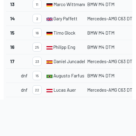
13
Marco Wittmann
BMW M4 DTM
11
14
Gary Paffett
Mercedes-AMG C63 DTM
2
15
Timo Glock
BMW M4 DTM
16
16
Philipp Eng
BMW M4 DTM
25
17
Daniel Juncadella
Mercedes-AMG C63 DTM
23
dnf
Augusto Farfus
BMW M4 DTM
15
dnf
Lucas Auer
Mercedes-AMG C63 DTM
22