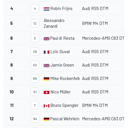
4
Robin Frijns
Audi RS5 DTM
4
Alessandro
5
BMW M4 DTM
12
Zanardi
6
Paul di Resta
Mercedes-AMG C63 DTM
3
7
Loïc Duval
Audi RS5 DTM
28
8
Jamie Green
Audi RS5 DTM
53
9
Mike Rockenfeller
Audi RS5 DTM
99
10
Nico Müller
Audi RS5 DTM
51
11
Bruno Spengler
BMW M4 DTM
7
12
Pascal Wehrlein
Mercedes-AMG C63 DTM
94