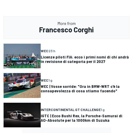
More from
Francesco Corghi
WEC
23 h
Licenze piloti FIA: ecco i primi nomi di chi andrà
in revisione di categoria per il 2027
WEC
1 g
WEC | Vosse sorride: "Ora in BMW-WRT c'è la
consapevolezza di cosa stiamo facendo"
INTERCONTINENTAL GT CHALLENGE
1 g
IGTC | Ecco Bushi Rex, la Porsche-Samurai di
AO-Absolute per la 1000km di Suzuka