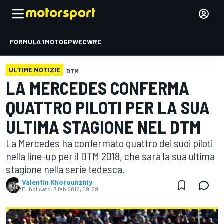
FORMULA 1
MOTOGP
WEC
WRC
ULTIME NOTIZIE
DTM
LA MERCEDES CONFERMA
QUATTRO PILOTI PER LA SUA
ULTIMA STAGIONE NEL DTM
La Mercedes ha confermato quattro dei suoi piloti
nella line-up per il DTM 2018, che sarà la sua ultima
stagione nella serie tedesca.
Valentin Khorounzhiy
Pubblicato:
7 feb 2018, 09:29