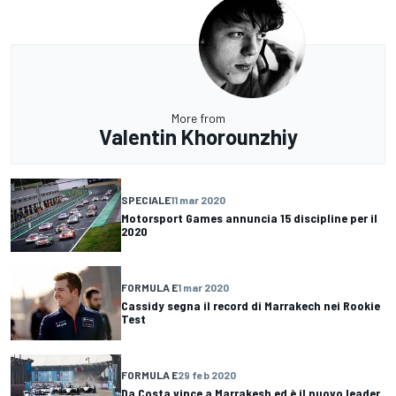
More from
Valentin Khorounzhiy
SPECIALE
11 mar 2020
Motorsport Games annuncia 15 discipline per il
2020
FORMULA E
1 mar 2020
Cassidy segna il record di Marrakech nei Rookie
Test
FORMULA E
29 feb 2020
Da Costa vince a Marrakesh ed è il nuovo leader