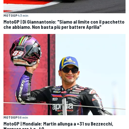
MOTOGP
43 min
MotoGP | Di Giannantonio: "Siamo al limite con il pacchetto
che abbiamo. Non basta più per battere Aprilia"
MOTOGP
56 min
MotoGP | Mondiale: Martin allunga a +31 su Bezzecchi,
Marquez ora è a -40