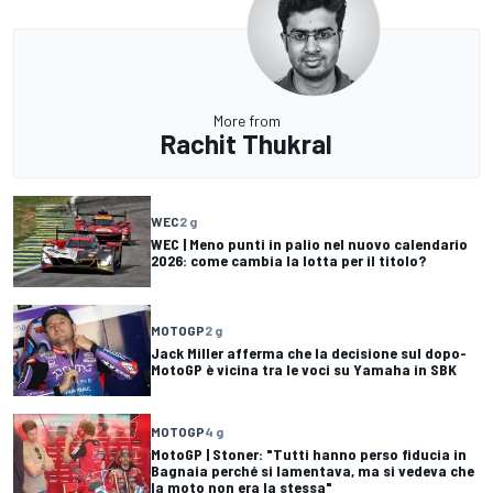
More from
Rachit Thukral
WEC
2 g
WEC | Meno punti in palio nel nuovo calendario
2026: come cambia la lotta per il titolo?
MOTOGP
2 g
Jack Miller afferma che la decisione sul dopo-
MotoGP è vicina tra le voci su Yamaha in SBK
MOTOGP
4 g
MotoGP | Stoner: "Tutti hanno perso fiducia in
Bagnaia perché si lamentava, ma si vedeva che
la moto non era la stessa"