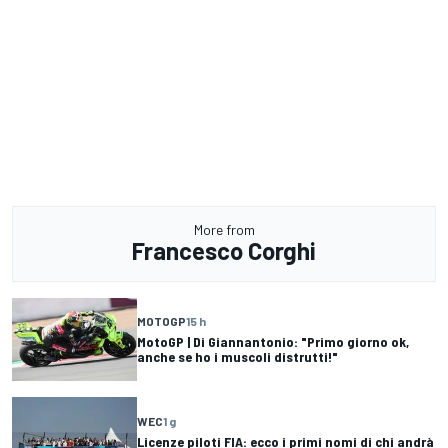
More from
Francesco Corghi
MOTOGP
15 h
MotoGP | Di Giannantonio: "Primo giorno ok,
anche se ho i muscoli distrutti!"
WEC
1 g
Licenze piloti FIA: ecco i primi nomi di chi andrà