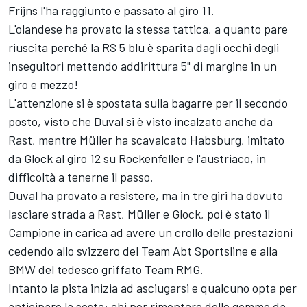
Frijns l'ha raggiunto e passato al giro 11.
L'olandese ha provato la stessa tattica, a quanto pare
riuscita perché la RS 5 blu è sparita dagli occhi degli
inseguitori mettendo addirittura 5" di margine in un
giro e mezzo!
L'attenzione si è spostata sulla bagarre per il secondo
posto, visto che Duval si è visto incalzato anche da
Rast, mentre Müller ha scavalcato Habsburg, imitato
da Glock al giro 12 su Rockenfeller e l'austriaco, in
difficoltà a tenerne il passo.
Duval ha provato a resistere, ma in tre giri ha dovuto
lasciare strada a Rast, Müller e Glock, poi è stato il
Campione in carica ad avere un crollo delle prestazioni
cedendo allo svizzero del Team Abt Sportsline e alla
BMW del tedesco griffato Team RMG.
Intanto la pista inizia ad asciugarsi e qualcuno opta per
anticipare la sosta: chi per rimontare delle gomme da