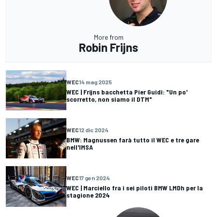
More from
Robin Frijns
WEC
14 mag 2025
WEC | Frijns bacchetta Pier Guidi: "Un po'
scorretto, non siamo il DTM"
WEC
12 dic 2024
BMW: Magnussen farà tutto il WEC e tre gare
nell'IMSA
WEC
17 gen 2024
WEC | Marciello fra i sei piloti BMW LMDh per la
stagione 2024