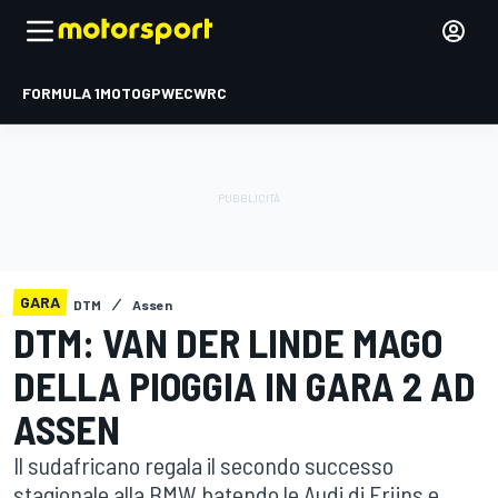
FORMULA 1
MOTOGP
WEC
WRC
GARA
DTM
Assen
DTM: VAN DER LINDE MAGO
DELLA PIOGGIA IN GARA 2 AD
ASSEN
Il sudafricano regala il secondo successo
stagionale alla BMW batendo le Audi di Frijns e