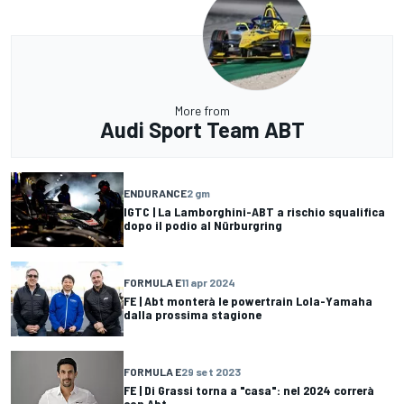
More from
Audi Sport Team ABT
ENDURANCE
2 gm
IGTC | La Lamborghini-ABT a rischio squalifica
dopo il podio al Nürburgring
FORMULA E
11 apr 2024
FE | Abt monterà le powertrain Lola-Yamaha
dalla prossima stagione
FORMULA E
29 set 2023
FE | Di Grassi torna a "casa": nel 2024 correrà
con Abt