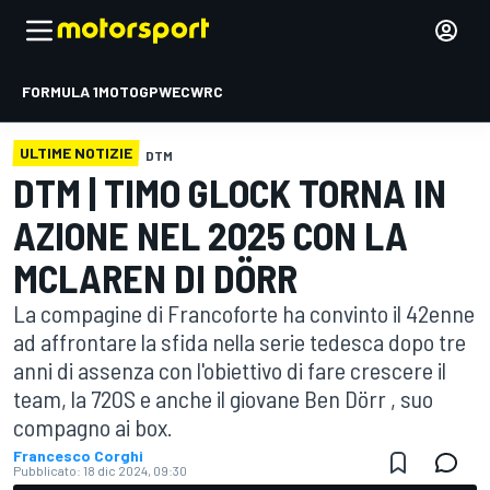
FORMULA 1
MOTOGP
WEC
WRC
ULTIME NOTIZIE
DTM
DTM | TIMO GLOCK TORNA IN
AZIONE NEL 2025 CON LA
MCLAREN DI DÖRR
La compagine di Francoforte ha convinto il 42enne
ad affrontare la sfida nella serie tedesca dopo tre
anni di assenza con l'obiettivo di fare crescere il
team, la 720S e anche il giovane Ben Dörr , suo
compagno ai box.
Francesco Corghi
Pubblicato:
18 dic 2024, 09:30