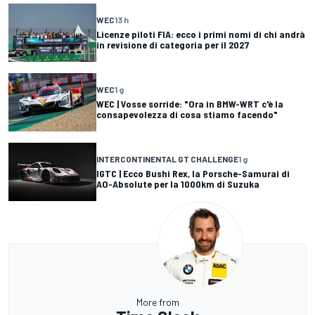
WEC
13 h
Licenze piloti FIA: ecco i primi nomi di chi andrà
in revisione di categoria per il 2027
WEC
1 g
WEC | Vosse sorride: "Ora in BMW-WRT c'è la
consapevolezza di cosa stiamo facendo"
INTERCONTINENTAL GT CHALLENGE
1 g
IGTC | Ecco Bushi Rex, la Porsche-Samurai di
AO-Absolute per la 1000km di Suzuka
More from