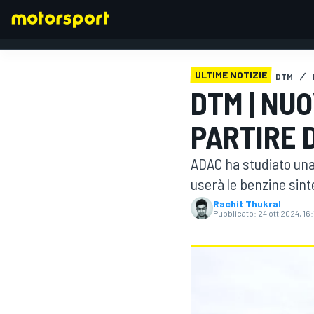
ULTIME NOTIZIE
DTM
DTM | NU
FORMULA 1
PARTIRE 
ADAC ha studiato una
userà le benzine sinte
Rachit Thukral
Pubblicato:
24 ott 2024, 16: