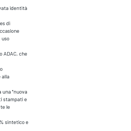
ata identità
es di
occasione
n uso
sco ADAC, che
go
 alla
a una "nuova
ti stampati e
te le
% sintetico e