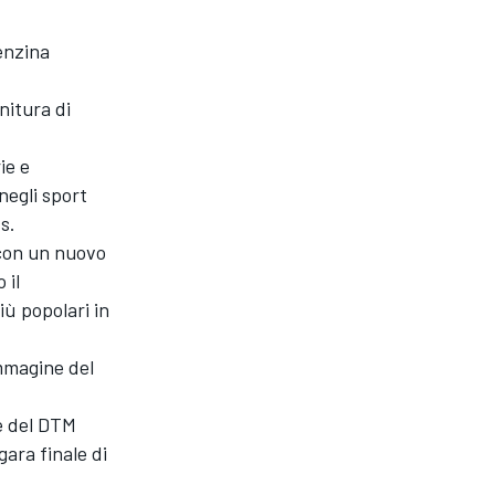
benzina
nitura di
ie e
negli sport
s.
 con un nuovo
 il
iù popolari in
mmagine del
e del DTM
gara finale di