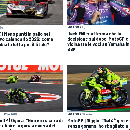
MOTOGP
1 g
1 g
Jack Miller afferma che la
| Meno punti in palio nel
decisione sul dopo-MotoGP è
vo calendario 2026: come
vicina tra le voci su Yamaha in
ia la lotta per il titolo?
SBK
OGP
24 min
MOTOGP
39 min
oGP | Ogura: "Non ero sicuro di
MotoGP | Diggia: "Dal 4° giro e
r finire la gara a causa del
senza gomma, ho sbagliato a