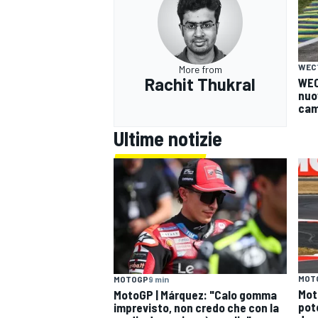
WEC
More from
Rachit Thukral
WEC 
nuo
camb
Ultime notizie
MOT
MOTOGP
9 min
Mot
MotoGP | Márquez: "Calo gomma
pote
imprevisto, non credo che con la