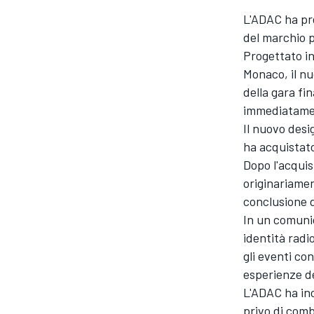
L'ADAC ha pr
del marchio p
Progettato in
Monaco, il nu
della gara fi
immediatame
Il nuovo desi
ha acquistato
Dopo l'acquis
originariamen
conclusione d
In un comuni
identità radio
gli eventi co
esperienze d
L'ADAC ha in
MONOPOSTO
privo di combu