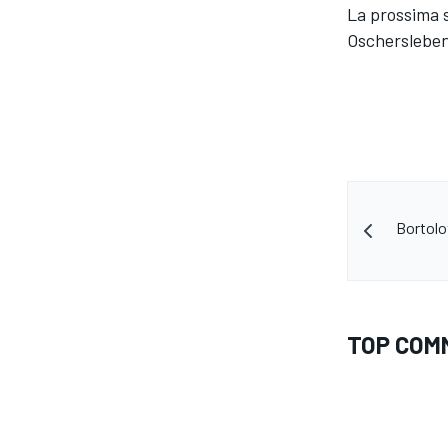
La prossima s
Oschersleben 
Bortolo
TOP COM
MONOMARCA