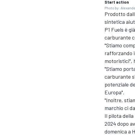
Start action
Photo by: Alexande
Prodotto dall
sintetica aiut
P1 Fuels è gi
carburante c
"Stiamo compi
rafforzando i
motoristici",
"Stiamo port
carburante si
potenziale dei
Europa".
"Inoltre, sti
marchio ci d
ENDURANCE/GT
Il pilota del
2024 dopo av
domenica a 