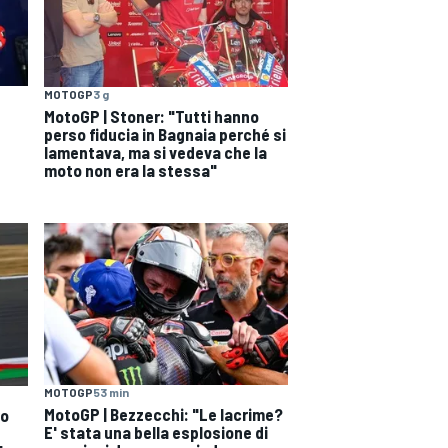
MOTOGP
3 g
MotoGP | Stoner: "Tutti hanno
perso fiducia in Bagnaia perché si
lamentava, ma si vedeva che la
moto non era la stessa"
MOTOGP
53 min
MotoGP | Bezzecchi: "Le lacrime?
ro
E' stata una bella esplosione di