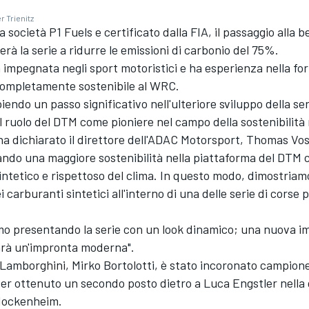
r Trienitz
a società P1 Fuels e certificato dalla FIA, il passaggio alla 
erà la serie a ridurre le emissioni di carbonio del 75%.
à impegnata negli sport motoristici e ha esperienza nella for
ompletamente sostenibile al WRC.
endo un passo significativo nell'ulteriore sviluppo della ser
l ruolo del DTM come pioniere nel campo della sostenibilità 
 ha dichiarato il direttore dell'ADAC Motorsport, Thomas Vos
ando una maggiore sostenibilità nella piattaforma del DTM
ntetico e rispettoso del clima. In questo modo, dimostriamo
 carburanti sintetici all'interno di una delle serie di corse p
amo presentando la serie con un look dinamico; una nuova i
arà un'impronta moderna".
la Lamborghini,
Mirko Bortolotti
, è stato incoronato campion
er ottenuto un secondo posto dietro a
Luca Engstler
nella 
Hockenheim.