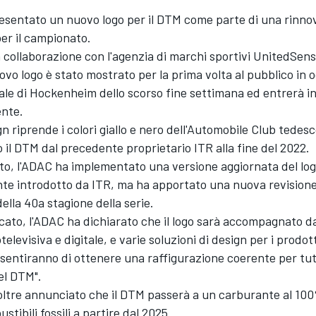
esentato un nuovo logo per il DTM come parte di una rinnov
er il campionato.
 collaborazione con l'agenzia di marchi sportivi UnitedSens
ovo logo è stato mostrato per la prima volta al pubblico in 
nale di Hockenheim dello scorso fine settimana ed entrerà i
nte.
gn riprende i colori giallo e nero dell'Automobile Club tede
 il DTM dal precedente proprietario ITR alla fine del 2022.
to, l'ADAC ha implementato una versione aggiornata del lo
te introdotto da ITR, ma ha apportato una nuova revisione
ella 40a stagione della serie.
cato, l'ADAC ha dichiarato che il logo sarà accompagnato d
televisiva e digitale, e varie soluzioni di design per i prodot
nsentiranno di ottenere una raffigurazione coerente per tut
el DTM".
oltre annunciato che il DTM passerà a un carburante al 100
stibili fossili a partire dal 2025.