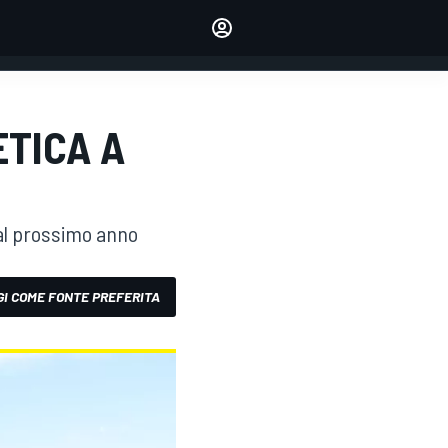
dei tuoi piloti preferiti
Fai sentire la tua voce
commentando l'articolo
ACCEDI
EDIZIONE
ETICA A
ITALIA
dal prossimo anno
I COME FONTE PREFERITA