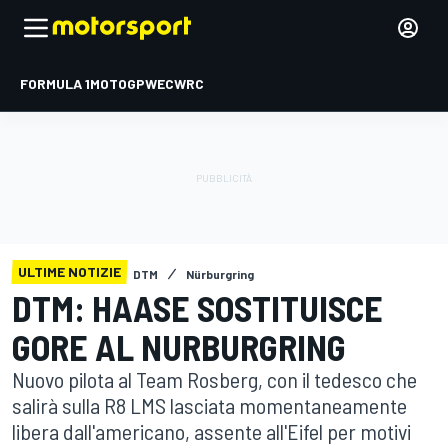
FORMULA 1
MOTOGP
WEC
WRC
ULTIME NOTIZIE
DTM
Nürburgring
DTM: HAASE SOSTITUISCE
GORE AL NURBURGRING
Nuovo pilota al Team Rosberg, con il tedesco che
salirà sulla R8 LMS lasciata momentaneamente
libera dall'americano, assente all'Eifel per motivi