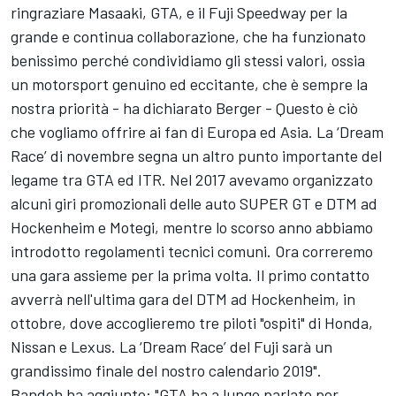
ringraziare Masaaki, GTA, e il Fuji Speedway per la
grande e continua collaborazione, che ha funzionato
benissimo perché condividiamo gli stessi valori, ossia
un motorsport genuino ed eccitante, che è sempre la
nostra priorità - ha dichiarato Berger - Questo è ciò
che vogliamo offrire ai fan di Europa ed Asia. La ‘Dream
Race’ di novembre segna un altro punto importante del
legame tra GTA ed ITR. Nel 2017 avevamo organizzato
alcuni giri promozionali delle auto SUPER GT e DTM ad
Hockenheim e Motegi, mentre lo scorso anno abbiamo
introdotto regolamenti tecnici comuni. Ora correremo
una gara assieme per la prima volta. Il primo contatto
avverrà nell'ultima gara del DTM ad Hockenheim, in
ottobre, dove accoglieremo tre piloti "ospiti" di Honda,
Nissan e Lexus. La ‘Dream Race’ del Fuji sarà un
grandissimo finale del nostro calendario 2019".
Bandoh ha aggiunto: "GTA ha a lungo parlato per