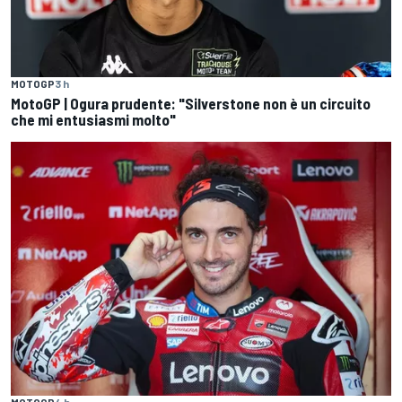
MOTOGP
3 h
MotoGP | Ogura prudente: "Silverstone non è un circuito
che mi entusiasmi molto"
MOTOGP
4 h