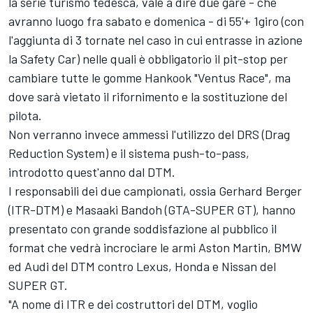
la serie turismo tedesca, vale a dire due gare - che
avranno luogo fra sabato e domenica - di 55'+ 1giro (con
l'aggiunta di 3 tornate nel caso in cui entrasse in azione
la Safety Car) nelle quali è obbligatorio il pit-stop per
cambiare tutte le gomme Hankook "Ventus Race", ma
dove sarà vietato il rifornimento e la sostituzione del
pilota.
Non verranno invece ammessi l'utilizzo del DRS (Drag
Reduction System) e il sistema push-to-pass,
introdotto quest'anno dal DTM.
I responsabili dei due campionati, ossia Gerhard Berger
(ITR-DTM) e Masaaki Bandoh (GTA-SUPER GT), hanno
presentato con grande soddisfazione al pubblico il
format che vedrà incrociare le armi Aston Martin, BMW
ed Audi del DTM contro Lexus, Honda e Nissan del
SUPER GT.
"A nome di ITR e dei costruttori del DTM, voglio