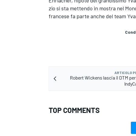
Ehrlacher, nipote del grandissimo Yv
zio si sta mettendo in mostra nel Mon
francese fa parte anche del team Yvan
Condi
ARTICOLO 
Robert Wickens lascia il DTM per 
IndyCa
TOP COMMENTS
ENDURANCE/GT