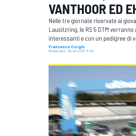
VANTHOOR ED E
MOTOGP
WEC
Nelle tre giornate riservate ai giov
Lausitzring, le RS 5 DTM verranno 
interessanti e con un pedigree di v
Francesco Corghi
Modificato:
20 ott 2017, 11:48
WRC