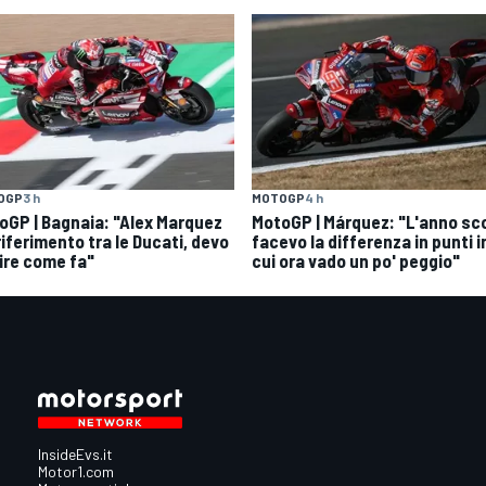
MOTOGP
4 h
OGP
3 h
MotoGP | Márquez: "L'anno sc
oGP | Bagnaia: "Alex Marquez
facevo la differenza in punti i
 riferimento tra le Ducati, devo
cui ora vado un po' peggio"
ire come fa"
InsideEvs.it
Motor1.com