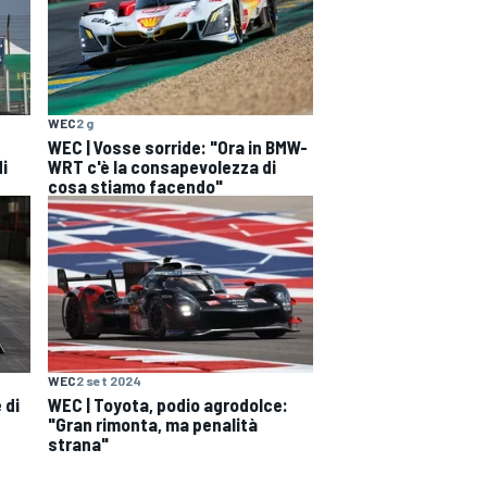
WEC
2 g
WEC | Vosse sorride: "Ora in BMW-
di
WRT c'è la consapevolezza di
cosa stiamo facendo"
WEC
2 set 2024
 di
WEC | Toyota, podio agrodolce:
"Gran rimonta, ma penalità
strana"