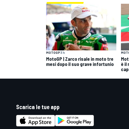
MOTOGP
3 h
MOT
MotoGP | Zarco risale in moto tre
Mot
mesi dopo il suo grave infortunio
è il
cap
Scarica le tue app