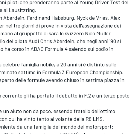
ovani piloti che prenderanno parte al Young Driver Test del
 al Lausitzring.
n Aberdein, Ferdinand Habsburg, Nyck de Vries, Alex
 nei tre giorni di prove in vista dell'assegnazione dei
 mano al gruppetto ci sarà lo svizzero Nico Müller.
lio del pilota Audi Chris Aberdein, che negli anni '90 si
nno ha corso in ADAC Formula 4 salendo sul podio in
elebre famiglia nobile, a 20 anni si è distinto sulle
erminato settimo in Formula 3 European Championship.
sperto delle formule avendo chiuso in settima piazza in
 corrente gli ha portato il debutto in F.2 e un terzo posto
 un aiuto non da poco, essendo fratello dell'ottimo
on cui ha vinto tanto al volante della R8 LMS.
eniente da una famiglia del mondo del motorsport: