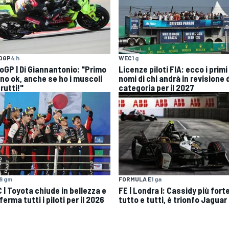
OGP
4 h
WEC
1 g
oGP | Di Giannantonio: "Primo
Licenze piloti FIA: ecco i primi
rno ok, anche se ho i muscoli
nomi di chi andrà in revisione 
rutti!"
categoria per il 2027
8 gm
FORMULA E
1 ga
 | Toyota chiude in bellezza e
FE | Londra I: Cassidy più forte
erma tutti i piloti per il 2026
tutto e tutti, è trionfo Jaguar