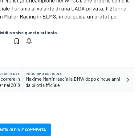
an Muller (pluricampione nel WTCC), che proprio come lo
diale Turismo al volante di una LADA privata. Il 21enne
 Muller Racing in ELMS, in cui guida un prototipo.
vidi o salva questo articolo
PRECEDENTE
PROSSIMO ARTICOLO
correre in
Maxime Martin lascia la BMW dopo cinque anni
r nel 2018
da piloti ufficiale
VEDI DI PIÙ E COMMENTA