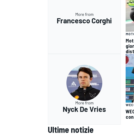
More from
Francesco Corghi
MOT
Mot
gio
dist
More from
WEC
Nyck De Vries
WEC
conf
RALLY
Ultime notizie