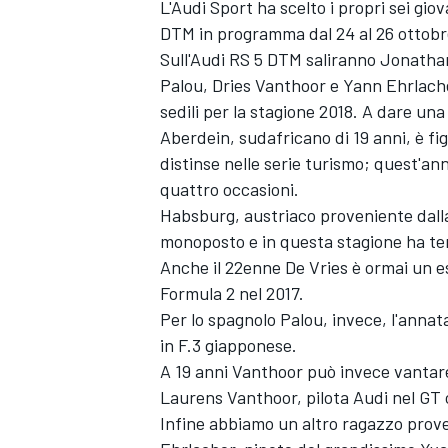
L'Audi Sport ha scelto i propri sei gi
DTM in programma dal 24 al 26 ottobre
Sull'Audi RS 5 DTM saliranno Jonatha
Palou, Dries Vanthoor e Yann Ehrlacher
sedili per la stagione 2018. A dare una
Aberdein, sudafricano di 19 anni, è fig
distinse nelle serie turismo; quest'a
quattro occasioni.
Habsburg, austriaco proveniente dalla c
monoposto e in questa stagione ha t
Anche il 22enne De Vries è ormai un e
Formula 2 nel 2017.
Per lo spagnolo Palou, invece, l'annata
in F.3 giapponese.
A 19 anni Vanthoor può invece vantare
Laurens Vanthoor, pilota Audi nel GT c
Infine abbiamo un altro ragazzo prov