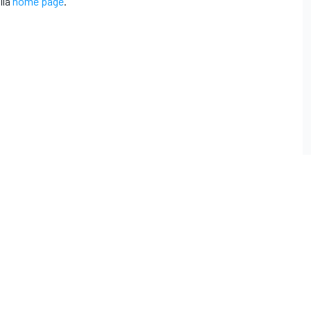
lla
home page
.