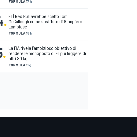
FORMULA 1
7 h
4
.
F1 | Red Bull avrebbe scelto Tom
McCullough come sostituto di Gianpiero
Lambiase
FORMULA 1
5 h
5
.
La FIA rivela l'ambizioso obiettivo di
rendere le monoposto di F1 più leggere di
altri 80 kg
FORMULA 1
1 g