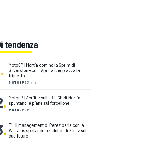
Di tendenza
1
.
MotoGP | Martin domina la Sprint di
Silverstone con l'Aprilia che piazza la
tripletta
MOTOGP
53 min
2
.
MotoGP | Aprilia: sulla RS-GP di Martin
spuntano le pinne sul forcellone
MOTOGP
2 h
3
.
F1 | Il management di Perez parla con la
Williams sperando nei dubbi di Sainz sul
suo futuro