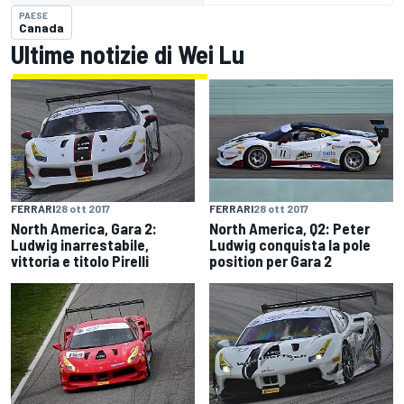
PAESE
Canada
Ultime notizie di Wei Lu
FERRARI
28 ott 2017
FERRARI
28 ott 2017
North America, Gara 2:
North America, Q2: Peter
Ludwig inarrestabile,
Ludwig conquista la pole
vittoria e titolo Pirelli
position per Gara 2