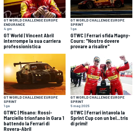
GT WORLD CHALLENGE EUROPE
GT WORLD CHALLENGE EUROPE
ENDURANCE
SPRINT
4 gm
1 ga
GT World | Vincent Abril
GTWC | Ferrari sfida Magny-
interrompe la sua carriera
Cours: "Nostro dovere
professionistica
provare a risalire"
GT WORLD CHALLENGE EUROPE
GT WORLD CHALLENGE EUROPE
SPRINT
SPRINT
1 ga
5 mag 2025
GTWC | Misano: Rossi-
GTWC | Ferrari intavola la
Marciello trionfano in Gara 1
Sprint Cup con un bel...tris
battendo la Ferrari di
di primi!
Rovera-Abril